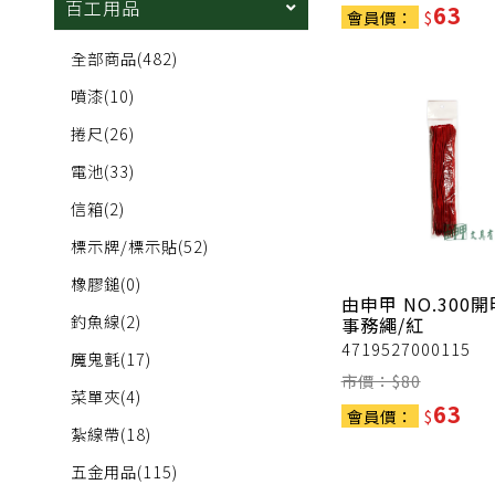
百工用品
63
會員價：
$
全部商品
(482)
噴漆
(10)
捲尺
(26)
電池
(33)
信箱
(2)
標示牌/標示貼
(52)
橡膠鎚
(0)
由申甲
NO.300
釣魚線
(2)
事務繩/紅
4719527000115
魔鬼氈
(17)
市價：$
80
菜單夾
(4)
63
會員價：
$
紮線帶
(18)
五金用品
(115)