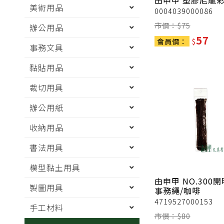
由申甲
塑膠尼龍
美術用品
0004039000086
市價：$
75
辦公用品
57
會員價：
$
事務文具
黏貼用品
裁切用具
辦公用紙
收納用品
書法用具
模型黏土用具
由申甲
NO.300
製圖用具
事務繩/咖啡
4719527000153
手工材料
市價：$
80