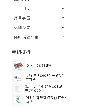
生活用品
慶典專區
休閒益智
限時活動好康
暢銷排行
SDI
10號訂書針
立強牌
R8603D 美式D型
三孔夾
Sander
16-779 30孔內
頁袋100入
PLUS
智慧型滾輪修正帶/
替帶