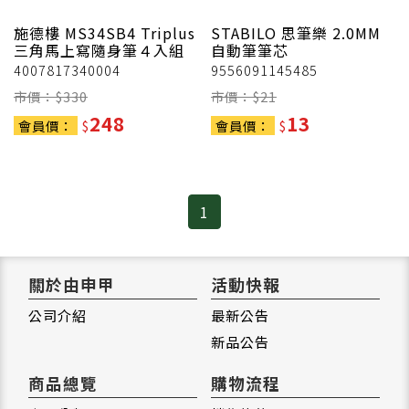
施德樓
MS34SB4 Triplus
STABILO 思筆樂
2.0MM
三角馬上寫隨身筆４入組
自動筆筆芯
4007817340004
9556091145485
市價：$
330
市價：$
21
248
13
會員價：
$
會員價：
$
1
關於由申甲
活動快報
公司介紹
最新公告
新品公告
商品總覽
購物流程