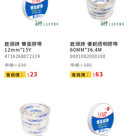
鹿頭牌
雙面膠帶
鹿頭牌
優韌透明膠帶
12mm*15Y
60MM*36.4M
4716268072319
0001082000100
市價：$
30
市價：$
85
23
63
會員價：
$
會員價：
$