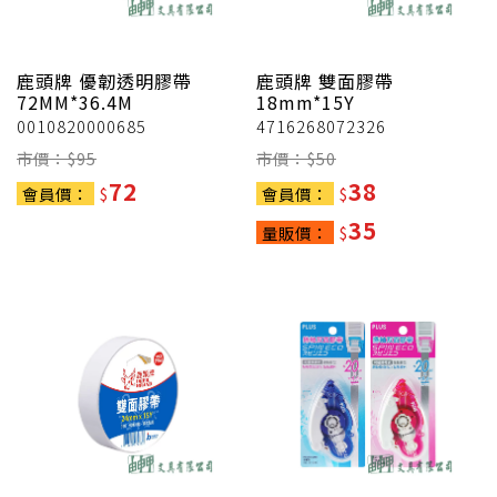
鹿頭牌
優韌透明膠帶
鹿頭牌
雙面膠帶
72MM*36.4M
18mm*15Y
0010820000685
4716268072326
市價：$
95
市價：$
50
72
38
會員價：
$
會員價：
$
35
量販價：
$