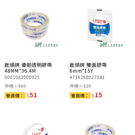
鹿頭牌
優韌透明膠帶
鹿頭牌
雙面膠帶
48MM*36.4M
6mm*15Y
0001082000025
4716268027081
市價：$
65
市價：$
20
51
15
會員價：
$
會員價：
$