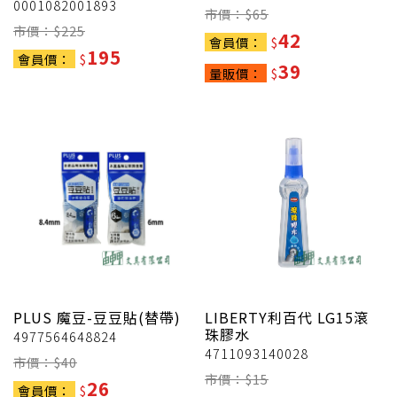
0001082001893
市價：$
65
市價：$
225
42
會員價：
$
195
會員價：
$
39
量販價：
$
PLUS
魔豆-豆豆貼(替帶)
LIBERTY利百代
LG15滾
珠膠水
4977564648824
4711093140028
市價：$
40
市價：$
15
26
會員價：
$