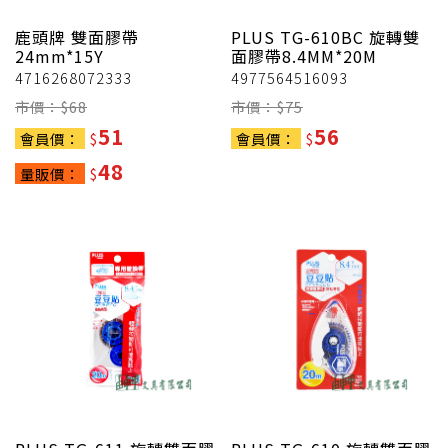
鹿頭牌
雙面膠帶
PLUS
TG-610BC 旋轉雙
24mm*15Y
面膠帶8.4MM*20M
4716268072333
4977564516093
市價：$
68
市價：$
75
51
56
會員價：
$
會員價：
$
48
量販價：
$