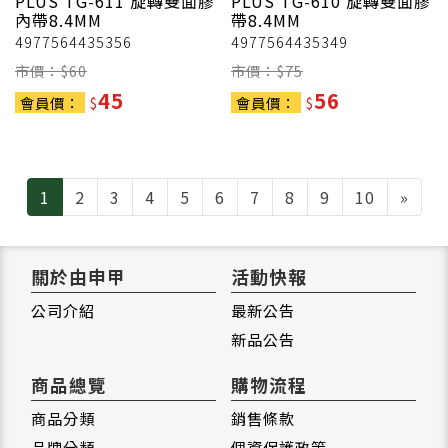
PLUS
TG-611 旋轉雙面膠
PLUS
TG-610 旋轉雙面膠
內帶8.4MM
帶8.4MM
4977564435356
4977564435349
市價：$
60
市價：$
75
45
56
會員價：
$
會員價：
$
Next
1
2
3
4
5
6
7
8
9
10
»
關於由申甲
活動快報
公司介紹
最新公告
新品公告
商品總覽
購物流程
商品分類
銷售條款
品牌分類
個資保護政策