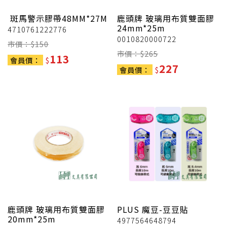
斑馬警示膠帶48MM*27M
鹿頭牌
玻璃用布質雙面膠
24mm*25m
4710761222776
0010820000722
市價：$
150
市價：$
265
113
會員價：
$
227
會員價：
$
鹿頭牌
玻璃用布質雙面膠
PLUS
魔豆-豆豆貼
20mm*25m
4977564648794