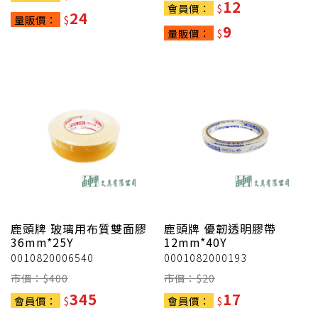
12
會員價：
$
24
量販價：
$
9
量販價：
$
鹿頭牌
玻璃用布質雙面膠
鹿頭牌
優韌透明膠帶
36mm*25Y
12mm*40Y
0010820006540
0001082000193
市價：$
400
市價：$
20
345
17
會員價：
$
會員價：
$