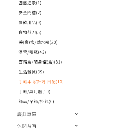
園藝造景
(1)
安全門檔
(2)
餐飲用品
(9)
食物剪刀
(5)
藥(膏)盒/點水瓶
(20)
滴管/噴瓶
(43)
面霜盒/隨身罐(盒)
(81)
生活雜貨
(39)
手帳本 家計簿 日記
(10)
手帳/桌月曆
(10)
飾品/吊飾/掛包
(6)
慶典專區
休閒益智