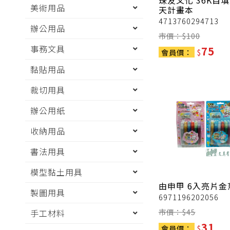
珠友文化
36K自填
美術用品
天計畫本
4713760294713
辦公用品
市價：$
100
事務文具
75
會員價：
$
黏貼用品
裁切用具
辦公用紙
收納用品
書法用具
模型黏土用具
由申甲
6入亮片金
製圖用具
6971196202056
市價：$
45
手工材料
31
會員價：
$