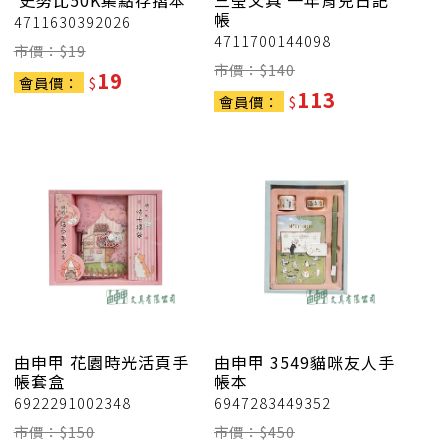
史努比50K集點存摺本
三瑩文具
一年育兒日記
帳
4711630392026
4711700144098
市價：$
19
市價：$
140
19
會員價：
$
113
會員價：
$
由申甲
花園時光活頁手
由申甲
3549貓咪友人手
帳套盒
帳本
6922291002348
6947283449352
市價：$
150
市價：$
450