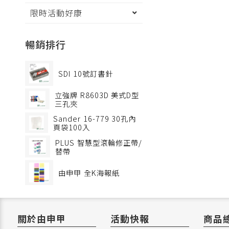
限時活動好康
暢銷排行
SDI
10號訂書針
立強牌
R8603D 美式D型
三孔夾
Sander
16-779 30孔內
頁袋100入
PLUS
智慧型滾輪修正帶/
替帶
由申甲
全K海報紙
關於由申甲
活動快報
商品