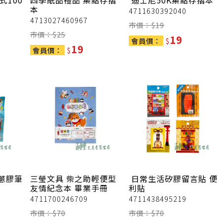
式100
四季紙品禮品
集點存摺
迪士尼50K集點存摺本
本
4711630392040
4713027460967
市價：$
19
市價：$
25
19
會員價：
$
19
會員價：
$
蔥膠筆
三瑩文具
柴之助輕便型
日常生活矽膠留言貼 便
友情紀念本 畢業手冊
利貼
4711700246709
4711438495219
市價：$
70
市價：$
70