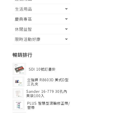
生活用品
慶典專區
休閒益智
限時活動好康
暢銷排行
SDI
10號訂書針
立強牌
R8603D 美式D型
三孔夾
Sander
16-779 30孔內
頁袋100入
PLUS
智慧型滾輪修正帶/
替帶