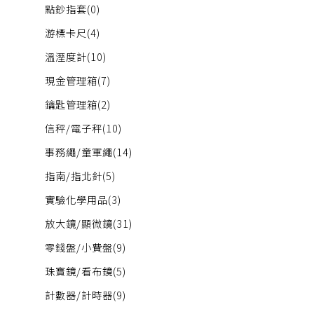
點鈔指套
(0)
游標卡尺
(4)
溫溼度計
(10)
現金管理箱
(7)
鑰匙管理箱
(2)
信秤/電子秤
(10)
事務繩/童軍繩
(14)
指南/指北針
(5)
實驗化學用品
(3)
放大鏡/顯微鏡
(31)
零錢盤/小費盤
(9)
珠寶鏡/看布鏡
(5)
計數器/計時器
(9)