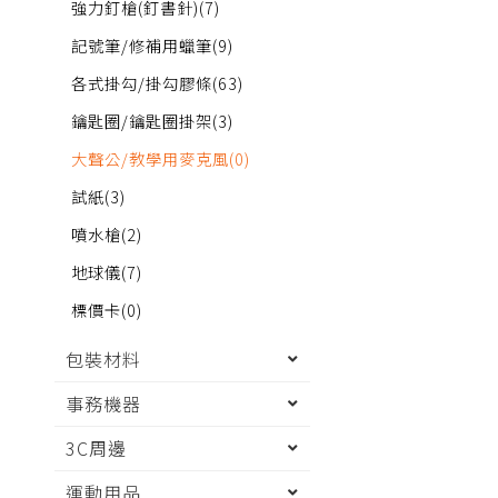
強力釘槍(釘書針)
(7)
記號筆/修補用蠟筆
(9)
各式掛勾/掛勾膠條
(63)
鑰匙圈/鑰匙圈掛架
(3)
大聲公/教學用麥克風
(0)
試紙
(3)
噴水槍
(2)
地球儀
(7)
標價卡
(0)
包裝材料
事務機器
3C周邊
運動用品