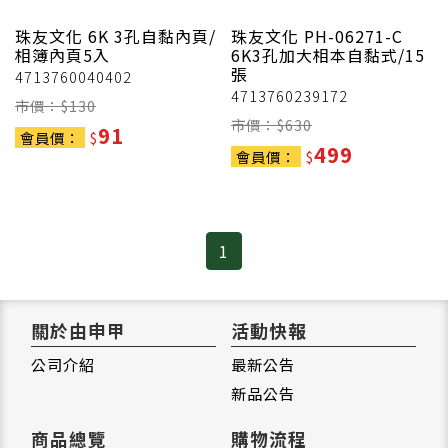
珠友文化
6K 3孔自黏內頁/
珠友文化
PH-06271-C
相簿內頁5入
6K3孔加大相本自黏式/15
張
4713760040402
4713760239172
市價：$
130
市價：$
630
91
會員價：
$
499
會員價：
$
1
關於由申甲
活動快報
公司介紹
最新公告
新品公告
商品總覽
購物流程