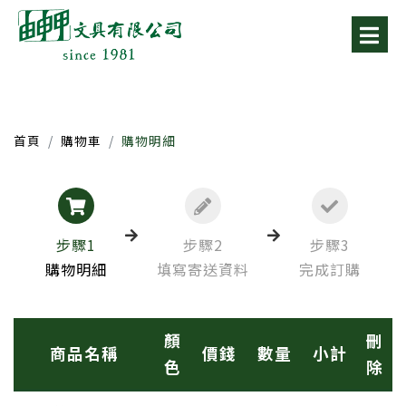
首頁
購物車
購物明細
步驟1
步驟2
步驟3
購物明細
填寫寄送資料
完成訂購
顏
刪
商品名稱
價錢
數量
小計
色
除