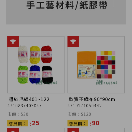
粗紗毛線401~122
軟質不織布90*90cm
4710837403047
4719271050442
市價：$
30
市價：$
120
25
90
會員價：
$
會員價：
$