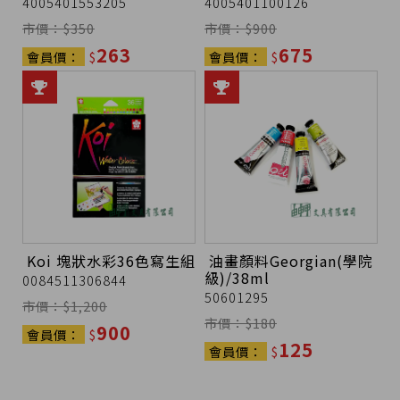
市價：$
350
市價：$
900
263
675
會員價：
$
會員價：
$
Koi 塊狀水彩36色寫生組
油畫顏料Georgian(學院
級)/38ml
0084511306844
50601295
市價：$
1,200
市價：$
180
900
會員價：
$
125
會員價：
$