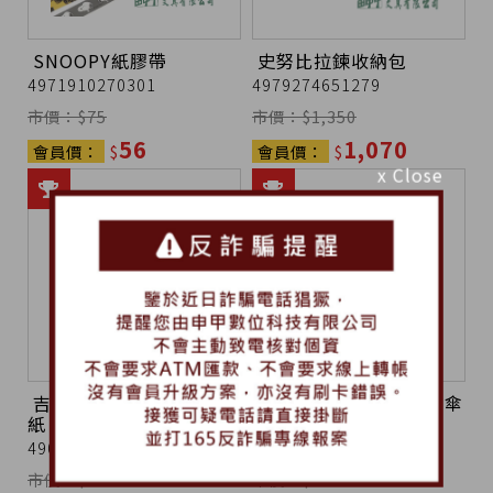
SNOOPY紙膠帶
史努比拉鍊收納包
4971910270301
4979274651279
市價：$
75
市價：$
1,350
56
1,070
會員價：
$
會員價：
$
x Close
吉伊卡哇 漫畫風造型貼
【日本進口】兒童摺疊傘
紙
(50CM)/迪士尼公主
4901770748597
4973307557521
市價：$
190
市價：$
825