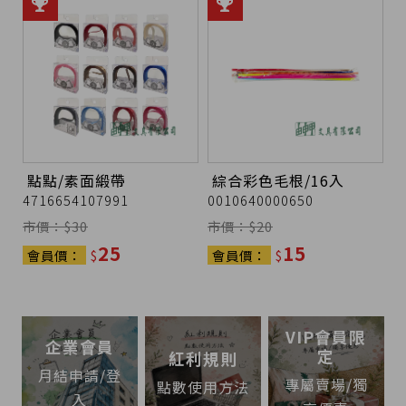
點點/素面緞帶
綜合彩色毛根/16入
4716654107991
0010640000650
市價：$
30
市價：$
20
25
15
會員價：
$
會員價：
$
VIP會員限
企業會員
定
紅利規則
月結申請/登
專屬賣場/獨
點數使用方法
入
享優惠