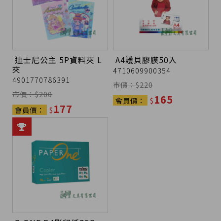
迪士尼公主 5P資料夾 L
A4護貝膠膜50入
夾
4710609900354
4901770786391
市價：$
220
市價：$
200
165
會員價：
$
177
會員價：
$
P-ONE B4影印紙70G