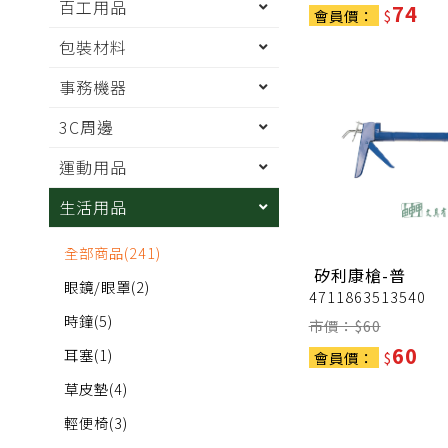
百工用品
74
會員價：
$
包裝材料
事務機器
3C周邊
運動用品
生活用品
全部商品
(241)
矽利康槍-普
眼鏡/眼罩
(2)
4711863513540
時鐘
(5)
市價：$
60
60
耳塞
(1)
會員價：
$
草皮墊
(4)
輕便椅
(3)