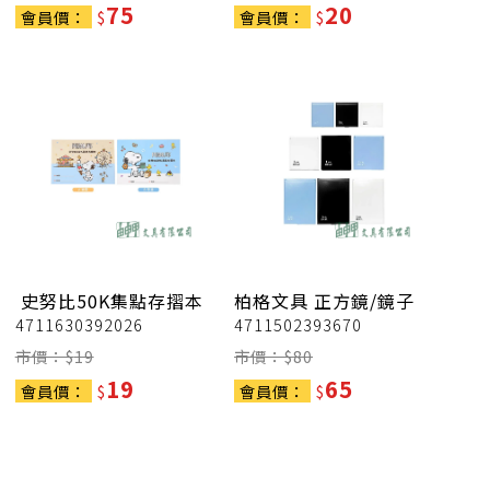
75
20
會員價：
$
會員價：
$
史努比50K集點存摺本
柏格文具
正方鏡/鏡子
4711630392026
4711502393670
市價：$
19
市價：$
80
19
65
會員價：
$
會員價：
$