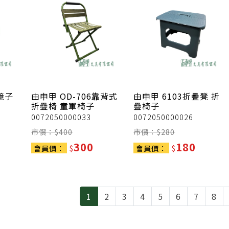
鏡子
由申甲
OD-706靠背式
由申甲
6103折疊凳 折
折疊椅 童軍椅子
疊椅子
0072050000033
0072050000026
市價：$
400
市價：$
280
300
180
會員價：
$
會員價：
$
1
2
3
4
5
6
7
8