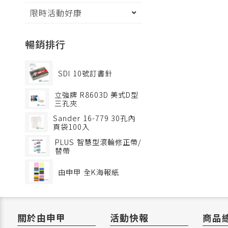
限時活動好康
暢銷排行
SDI
10號訂書針
立強牌
R8603D 美式D型
三孔夾
Sander
16-779 30孔內
頁袋100入
PLUS
智慧型滾輪修正帶/
替帶
由申甲
全K海報紙
關於由申甲
活動快報
商品