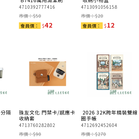
B7416萬用清潔刷
收納小物盒
4710392777416
4713091056158
市價：$
50
市價：$
20
42
12
會員價：
$
會員價：
$
身分隔
珠友文化
門禁卡/感應卡
2026 32K跨年精裝雙線
收納套
圈手帳
4713760282802
4712692452604
市價：$
90
市價：$
270