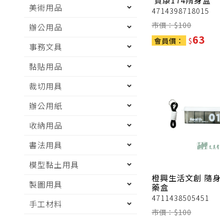
賀康174隋身盒
美術用品
4714398718015
市價：$
100
辦公用品
63
會員價：
$
事務文具
黏貼用品
裁切用具
辦公用紙
收納用品
書法用具
模型黏土用具
橙興生活文創
隨
製圖用具
藥盒
4711438505451
手工材料
市價：$
100