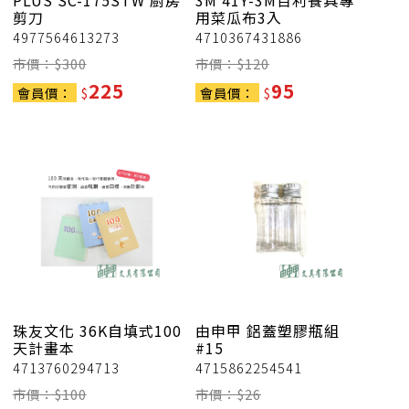
PLUS
SC-175STW 廚房
3M
41Y-3M百利餐具專
剪刀
用菜瓜布3入
4977564613273
4710367431886
市價：$
300
市價：$
120
225
95
會員價：
$
會員價：
$
珠友文化
36K自填式100
由申甲
鋁蓋塑膠瓶組
天計畫本
#15
4713760294713
4715862254541
市價：$
100
市價：$
26