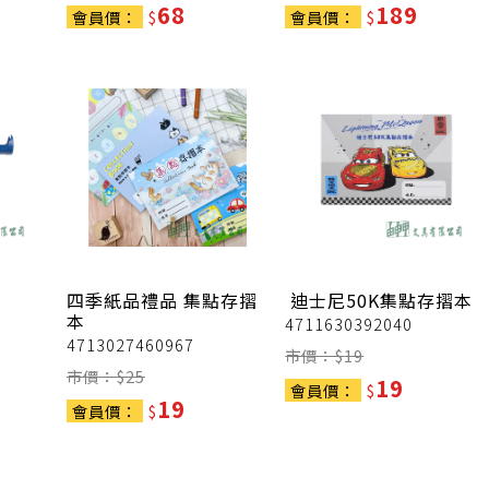
68
189
會員價：
$
會員價：
$
四季紙品禮品
集點存摺
迪士尼50K集點存摺本
本
4711630392040
4713027460967
市價：$
19
市價：$
25
19
會員價：
$
19
會員價：
$