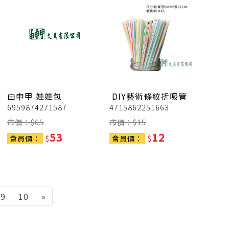
由申甲
娃娃包
DIY藝術條紋折吸管
6959874271587
4715862251663
市價：$
65
市價：$
15
53
12
會員價：
$
會員價：
$
Next
9
10
»