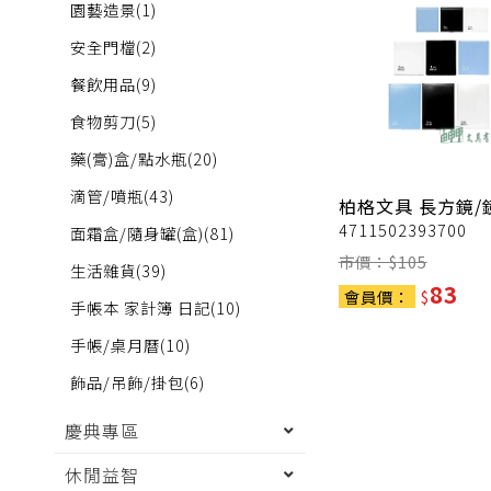
園藝造景
(1)
安全門檔
(2)
餐飲用品
(9)
食物剪刀
(5)
藥(膏)盒/點水瓶
(20)
滴管/噴瓶
(43)
柏格文具
長方鏡/
4711502393700
面霜盒/隨身罐(盒)
(81)
市價：$
105
生活雜貨
(39)
83
會員價：
$
手帳本 家計簿 日記
(10)
手帳/桌月曆
(10)
飾品/吊飾/掛包
(6)
慶典專區
休閒益智