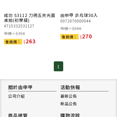
成功
S3112 刀柄五夾光面
由申甲
乒乓球50入
桌拍(初學級)
0072070000044
4715332531127
市價：$
500
市價：$
350
270
會員價：
$
263
會員價：
$
1
關於由申甲
活動快報
公司介紹
最新公告
新品公告
商品總覽
購物流程