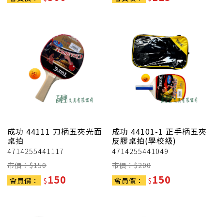
成功
44111 刀柄五夾光面
成功
44101-1 正手柄五夾
桌拍
反膠桌拍(學校級)
4714255441117
4714255441049
市價：$
150
市價：$
200
150
150
會員價：
$
會員價：
$