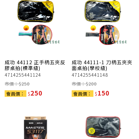
成功
44112 正手柄五夾反
成功
44111-1 刀柄五夾夾
膠桌拍(標準級)
面桌拍(學校級)
4714255441124
4714255441148
市價：$
250
市價：$
200
250
150
會員價：
$
會員價：
$