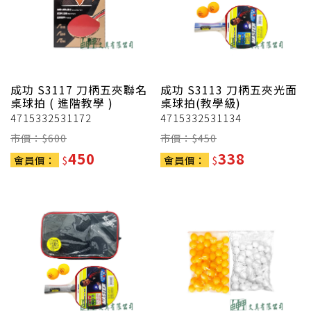
成功
S3117 刀柄五夾聯名
成功
S3113 刀柄五夾光面
桌球拍 ( 進階教學 )
桌球拍(教學級)
4715332531172
4715332531134
市價：$
600
市價：$
450
450
338
會員價：
$
會員價：
$