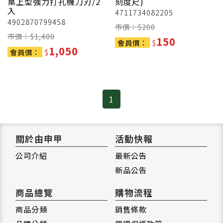
桌上型強力打孔機刀刃/2
刻度尺)
入
4711734082205
4902870799458
市價：$
200
市價：$
1,400
150
會員價：
$
1,050
會員價：
$
1
關於由申甲
活動快報
公司介紹
最新公告
新品公告
商品總覽
購物流程
商品分類
銷售條款