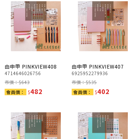
由申甲
PINKVIEW408
由申甲
PINKVIEW407
4714646026756
6925952279936
市價：$
643
市價：$
535
482
402
會員價：
$
會員價：
$