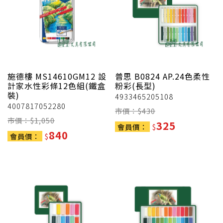
施德樓
MS14610GM12 設
普思
B0824 AP.24色柔性
計家水性彩條12色組(鐵盒
粉彩(長型)
裝)
4933465205108
4007817052280
市價：$
430
市價：$
1,050
325
會員價：
$
840
會員價：
$