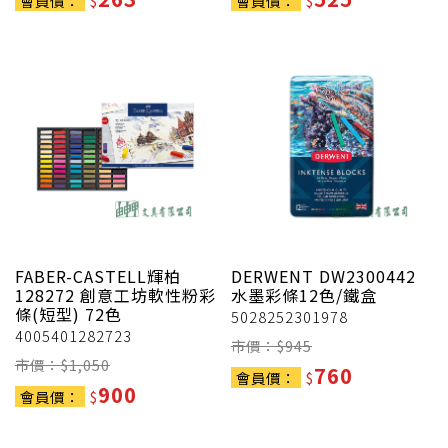
會員價：
$
會員價：
$
FABER-CASTELL輝柏
DERWENT
DW2300442
128272 創意工坊軟性粉彩
水墨彩條12色/鐵盒
條(短型) 72色
5028252301978
4005401282723
市價：$
945
市價：$
1,050
760
會員價：
$
900
會員價：
$