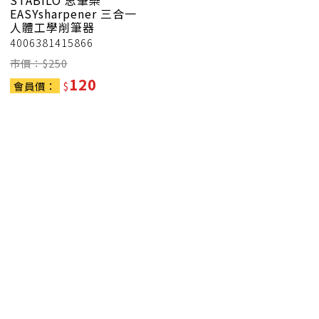
STABILO 思筆樂
EASYsharpener 三合一
人體工學削筆器
4006381415866
市價：$
250
120
會員價：
$