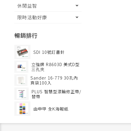
休閒益智
限時活動好康
暢銷排行
SDI
10號訂書針
立強牌
R8603D 美式D型
三孔夾
Sander
16-779 30孔內
頁袋100入
PLUS
智慧型滾輪修正帶/
替帶
由申甲
全K海報紙