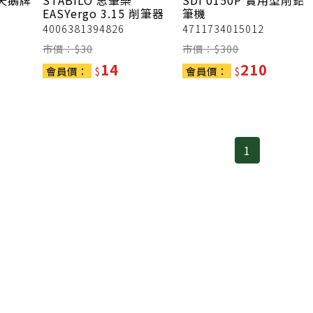
天鵝牌
STABILO 思筆樂
SDI
0150P 實用型削鉛
EASYergo 3.15 削筆器
筆機
4006381394826
4711734015012
市價：$
30
市價：$
300
14
210
會員價：
$
會員價：
$
1