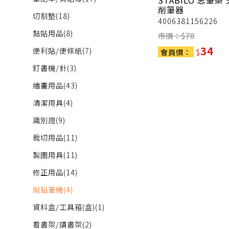
STABILO 思筆樂
削筆器
切割墊
(18)
4006381156226
黏貼用品
(8)
市價：$
70
34
便利貼/便條紙
(7)
會員價：
$
釘書機/針
(3)
繪畫用品
(43)
清潔用具
(4)
識別證
(9)
裁切用品
(11)
製圖用具
(11)
修正用品
(14)
削鉛筆機
(4)
資料盒/工具箱(盒)
(1)
看書架/讀書架
(2)