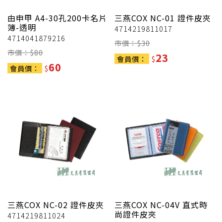
由申甲
A4-30孔200卡名片
三燕COX
NC-01 證件皮夾
簿-透明
4714219811017
4714041879216
市價：$
30
市價：$
80
23
會員價：
$
60
會員價：
$
三燕COX
NC-02 證件皮夾
三燕COX
NC-04V 直式時
尚證件皮夾
4714219811024