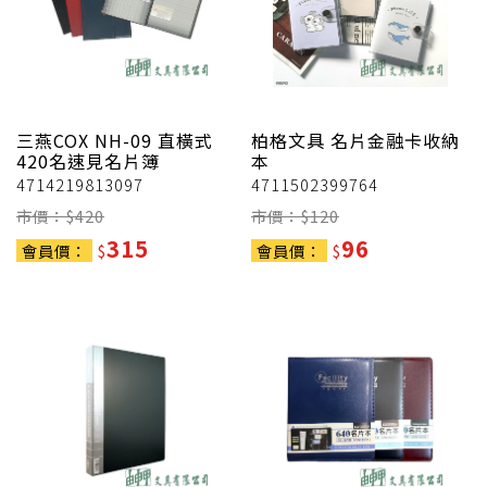
三燕COX
NH-09 直橫式
柏格文具
名片金融卡收納
420名速見名片簿
本
4714219813097
4711502399764
市價：$
420
市價：$
120
315
96
會員價：
$
會員價：
$