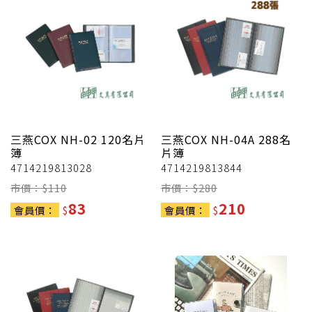
三燕COX
NH-02 120名片
三燕COX
NH-04A 288名
簿
片簿
4714219813028
4714219813844
市價：$
110
市價：$
280
83
210
會員價：
$
會員價：
$