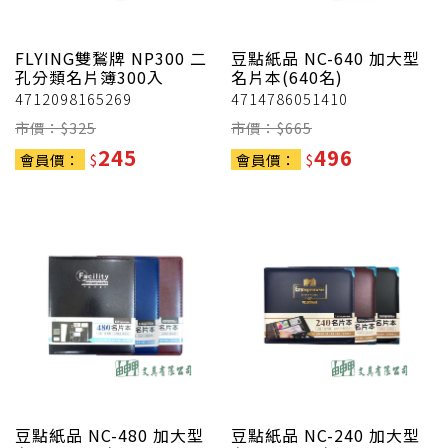
FLYING雙鶖牌
NP300 二
豆點紙品
NC-640 加大型
孔分類名片簿300入
名片本(640名)
4712098165269
4714786051410
市價：$
325
市價：$
665
245
496
會員價：
$
會員價：
$
豆點紙品
NC-480 加大型
豆點紙品
NC-240 加大型