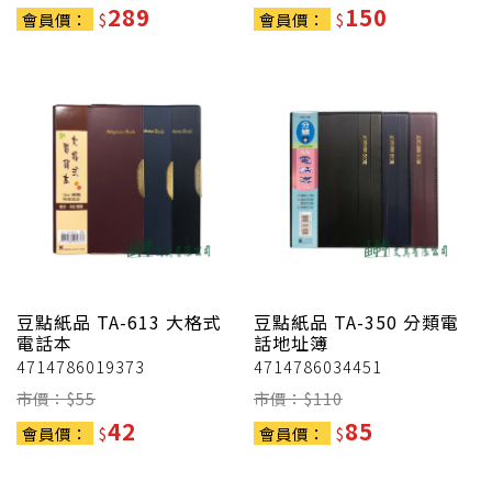
289
150
會員價：
$
會員價：
$
豆點紙品
TA-613 大格式
豆點紙品
TA-350 分類電
電話本
話地址簿
4714786019373
4714786034451
市價：$
55
市價：$
110
42
85
會員價：
$
會員價：
$