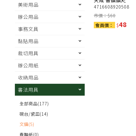
天成
書鎮鎮尺
美術用品
4716608920508
市價：$
60
辦公用品
48
會員價：
$
事務文具
黏貼用品
裁切用具
辦公用紙
收納用品
書法用具
全部商品
(177)
硯台/瓷皿
(14)
文鎮
(5)
春聯紙
(0)