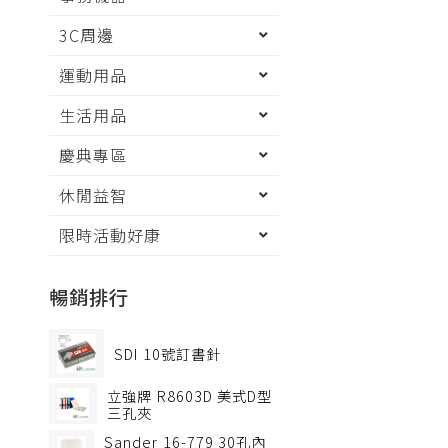
3C周邊
運動用品
生活用品
慶典專區
休閒益智
限時活動好康
暢銷排行
SDI
10號訂書針
立強牌
R8603D 美式D型
三孔夾
Sander
16-779 30孔內