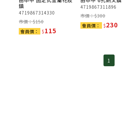
由申甲
固定式金屬花紋
由申甲
6孔銅文鎮
鎮
4719867311896
4719867314330
市價：$
300
市價：$
150
230
會員價：
$
115
會員價：
$
1