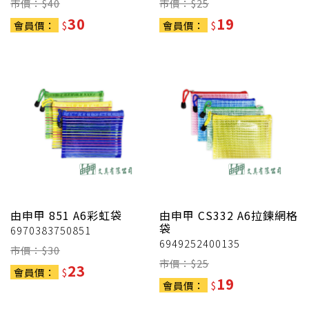
市價：$
40
市價：$
25
30
19
會員價：
$
會員價：
$
由申甲
851 A6彩虹袋
由申甲
CS332 A6拉鍊網格
袋
6970383750851
6949252400135
市價：$
30
市價：$
25
23
會員價：
$
19
會員價：
$