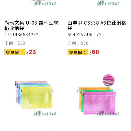
尚禹文具
U-03 證件型網
由申甲
CS338 A3拉鍊網格
格收納袋
袋
4711436634252
6949252400173
市價：$
30
市價：$
80
23
60
會員價：
$
會員價：
$