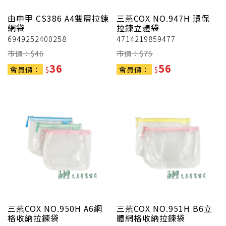
由申甲
CS386 A4雙層拉鍊
三燕COX
NO.947H 環保
網袋
拉鍊立體袋
6949252400258
4714219859477
市價：$
46
市價：$
75
36
56
會員價：
$
會員價：
$
三燕COX
NO.950H A6網
三燕COX
NO.951H B6立
格收納拉鍊袋
體網格收納拉鍊袋