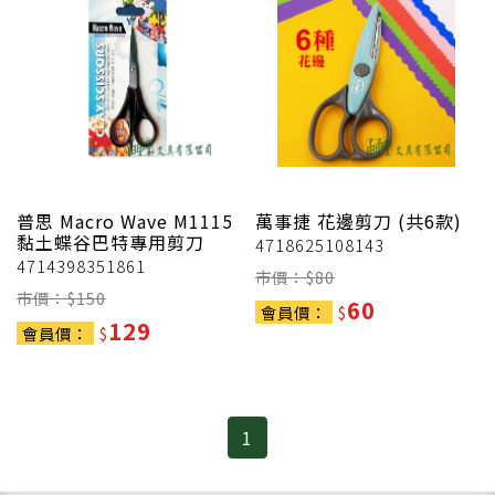
普思
Macro Wave M1115
萬事捷
花邊剪刀 (共6款)
黏土蝶谷巴特專用剪刀
4718625108143
4714398351861
市價：$
80
市價：$
150
60
會員價：
$
129
會員價：
$
1