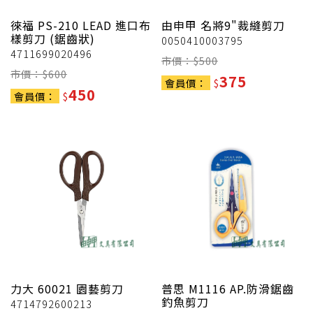
徠福
PS-210 LEAD 進口布
由申甲
名將9"裁縫剪刀
樣剪刀 (鋸齒狀)
0050410003795
4711699020496
市價：$
500
市價：$
600
375
會員價：
$
450
會員價：
$
力大
60021 園藝剪刀
普思
M1116 AP.防滑鋸齒
釣魚剪刀
4714792600213