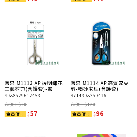
普思
M1113 AP.透明繡花
普思
M1114 AP.高質感尖
工藝剪刀(含護套)-彎
剪-噴砂處理(含護套)
4988529612453
4714398359416
市價：$
70
市價：$
120
57
96
會員價：
$
會員價：
$