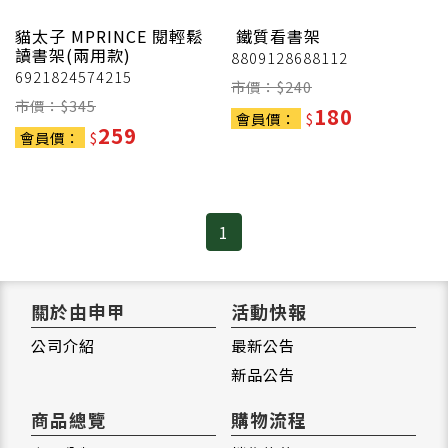
貓太子 MPRINCE
閱輕鬆
鐵質看書架
讀書架(兩用款)
8809128688112
6921824574215
市價：$
240
市價：$
345
180
會員價：
$
259
會員價：
$
1
關於由申甲
活動快報
公司介紹
最新公告
新品公告
商品總覽
購物流程