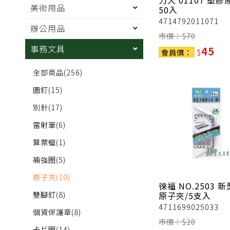
力大
01107 塑
美術用品
50入
4714792011071
辦公用品
市價：$
70
事務文具
45
會員價：
$
全部商品
(256)
圖釘
(15)
別針
(17)
雷射筆
(6)
算票蠟
(1)
補強圈
(5)
原子夾
(10)
徠福
NO.2503 
雙腳釘
(8)
原子夾/5支入
4711699025033
個資保護章
(8)
市價：$
20
卡片圈
(14)