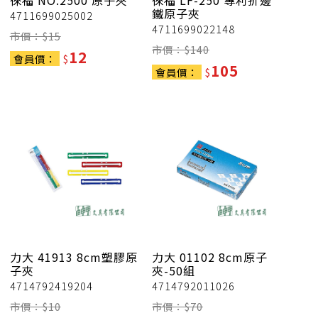
徠福
NO.2500 原子夾
徠福
LF-250 專利折邊
鐵原子夾
4711699025002
4711699022148
市價：$
15
市價：$
140
12
會員價：
$
105
會員價：
$
力大
41913 8cm塑膠原
力大
01102 8cm原子
子夾
夾-50組
4714792419204
4714792011026
市價：$
10
市價：$
70