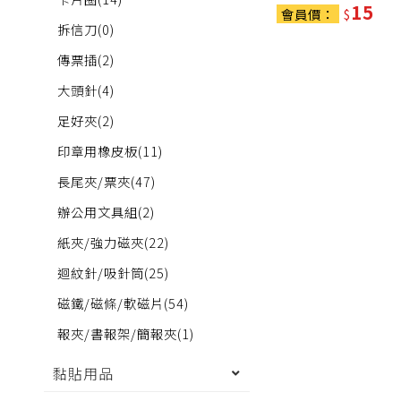
15
會員價：
$
拆信刀
(0)
傳票插
(2)
大頭針
(4)
足好夾
(2)
印章用橡皮板
(11)
長尾夾/票夾
(47)
辦公用文具組
(2)
紙夾/強力磁夾
(22)
迴紋針/吸針筒
(25)
磁鐵/磁條/軟磁片
(54)
報夾/書報架/簡報夾
(1)
黏貼用品