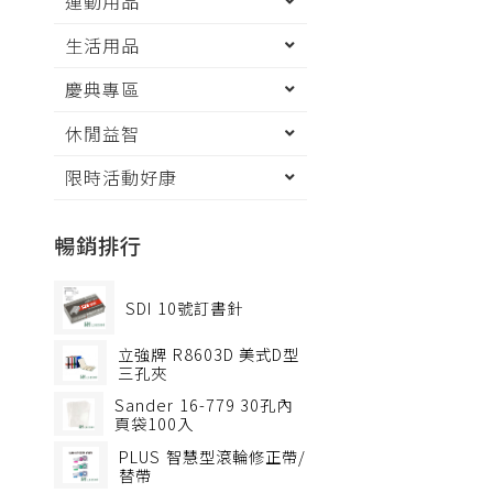
運動用品
生活用品
慶典專區
休閒益智
限時活動好康
暢銷排行
SDI
10號訂書針
立強牌
R8603D 美式D型
三孔夾
Sander
16-779 30孔內
頁袋100入
PLUS
智慧型滾輪修正帶/
替帶