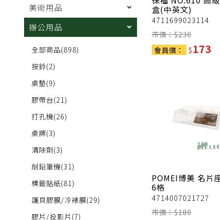
徠福
NO.610 高
美術用品
盒(中英文)
4711699023114
辦公用品
市價：$
230
173
全部商品
(898)
會員價：
$
按鈴
(2)
桌墊
(9)
膠帶台
(21)
打孔機
(26)
桌牌
(3)
清除劑
(3)
削鉛筆機
(31)
POMEI博美
名片
標籤貼紙
(81)
6格
4714007021727
護貝膠膜/冷裱膜
(29)
市價：$
180
膠片/投影片
(7)