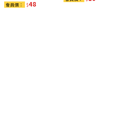
48
會員價：
$