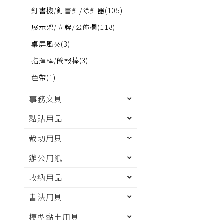
釘書機/釘書針/除針器
(105)
展示架/立牌/公佈欄
(118)
桌屏風夾
(3)
指揮棒/簡報棒
(3)
色帶
(1)
事務文具
黏貼用品
裁切用具
辦公用紙
收納用品
書法用具
模型黏土用具