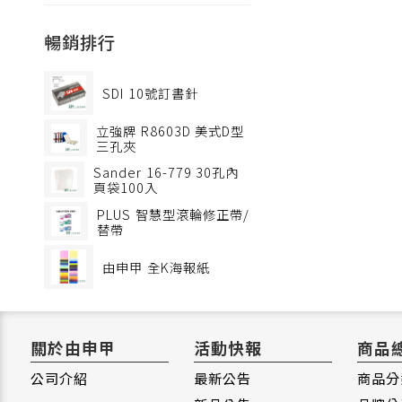
暢銷排行
SDI
10號訂書針
立強牌
R8603D 美式D型
三孔夾
Sander
16-779 30孔內
頁袋100入
PLUS
智慧型滾輪修正帶/
替帶
由申甲
全K海報紙
關於由申甲
活動快報
商品
公司介紹
最新公告
商品分