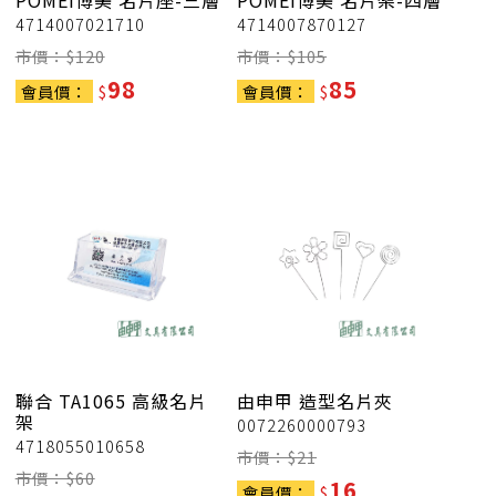
POMEI博美
名片座-三層
POMEI博美
名片架-四層
4714007021710
4714007870127
市價：$
120
市價：$
105
98
85
會員價：
$
會員價：
$
聯合
TA1065 高級名片
由申甲
造型名片夾
架
0072260000793
4718055010658
市價：$
21
市價：$
60
16
會員價：
$