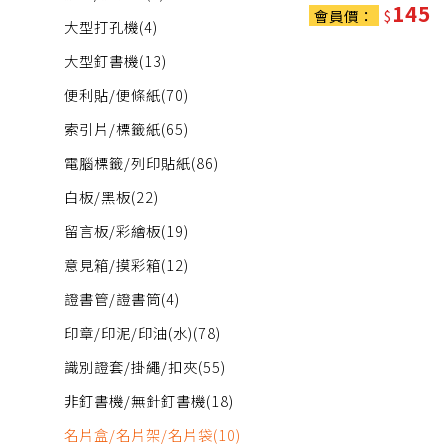
145
會員價：
$
大型打孔機
(4)
大型釘書機
(13)
便利貼/便條紙
(70)
索引片/標籤紙
(65)
電腦標籤/列印貼紙
(86)
白板/黑板
(22)
留言板/彩繪板
(19)
意見箱/摸彩箱
(12)
證書管/證書筒
(4)
印章/印泥/印油(水)
(78)
識別證套/掛繩/扣夾
(55)
非釘書機/無針釘書機
(18)
名片盒/名片架/名片袋
(10)