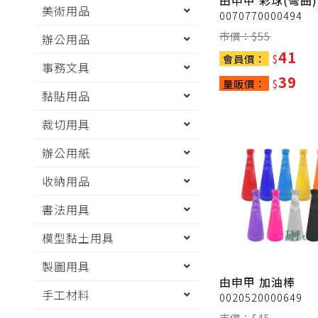
由申甲
彩球(彎曲)
美術用品
0070770000494
市價：$
55
辦公用品
41
會員價：
$
事務文具
39
量販價：
$
黏貼用品
裁切用具
辦公用紙
收納用品
書法用具
模型黏土用具
製圖用具
由申甲
加油棒
手工材料
0020520000649
市價：$
45