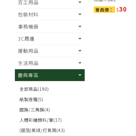
百工用品
30
會員價：
$
包裝材料
事務機器
3C周邊
運動用品
生活用品
慶典專區
全部商品
(190)
紙製燈籠
(5)
國旗/三角旗
(4)
人體彩繪顏料/筆
(17)
(鋁箔)氣球/打氣筒
(43)