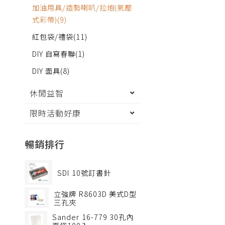
加油用具/造勢喇叭/拉炮(氣壓
式彩帶)
(9)
紅包袋/禮袋
(11)
DIY 自寫春聯
(1)
DIY 面具
(8)
休閒益智
限時活動好康
暢銷排行
SDI
10號訂書針
立強牌
R8603D 美式D型
三孔夾
Sander
16-779 30孔內