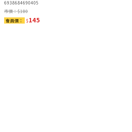
6938684690405
市價：$
180
145
會員價：
$