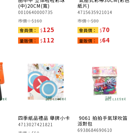
由申甲
立体啦啦彩球
氣壓式彩帶30CM(彩色
(中)20CM(寬)
紙片)
0010640000735
4715635921014
市價：$
160
市價：$
80
125
70
會員價：
$
會員價：
$
112
64
量販價：
$
量販價：
$
四季紙品禮品
舉牌小卡
9061 拍拍手氣球吹笛
派對包
4713027421821
6938684690610
市價：$
50