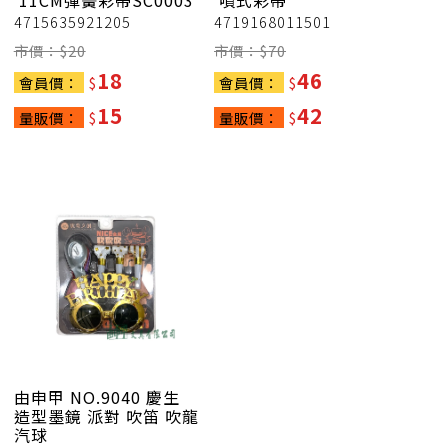
11CM彈簧彩帶SC0003
噴式彩帶
4715635921205
4719168011501
市價：$
20
市價：$
70
18
46
會員價：
$
會員價：
$
15
42
量販價：
$
量販價：
$
由申甲
NO.9040 慶生
造型墨鏡 派對 吹笛 吹龍
汽球