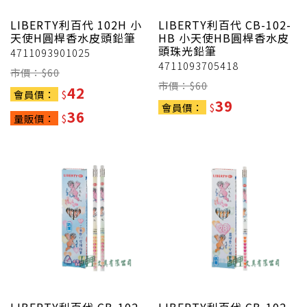
LIBERTY利百代
102H 小
LIBERTY利百代
CB-102-
天使H圓桿香水皮頭鉛筆
HB 小天使HB圓桿香水皮
頭珠光鉛筆
4711093901025
4711093705418
市價：$
60
市價：$
60
42
會員價：
$
39
會員價：
$
36
量販價：
$