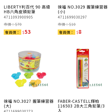
LIBERTY利百代
90 高級
徠福
NO.3029 握筆練習器
HB六角皮頭鉛筆
(小)
4711093900905
4711699030297
市價：$
70
市價：$
10
53
8
會員價：
$
會員價：
$
徠福
NO.3027 握筆練習器
FABER-CASTELL輝柏
(大)
116503 2B大三角鉛筆/3
入
4711699030273