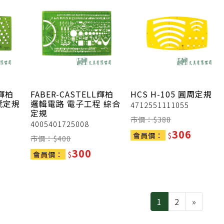
L輝柏
FABER-CASTELL輝柏
HCS
H-105 圓周定規
號定規
邏輯電路 電子工程 綜合
4712551111055
定規
市價：$
388
4005401725008
306
會員價：
$
市價：$
400
300
會員價：
$
Next
1
2
»