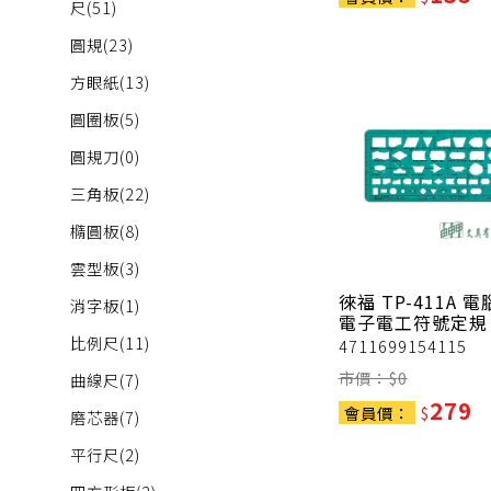
尺
(51)
圓規
(23)
方眼紙
(13)
圓圈板
(5)
圓規刀
(0)
三角板
(22)
橢圓板
(8)
雲型板
(3)
徠福
TP-411A 
消字板
(1)
電子電工符號定規
比例尺
(11)
4711699154115
市價：$
0
曲線尺
(7)
279
會員價：
$
磨芯器
(7)
平行尺
(2)