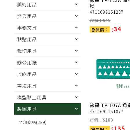
徠福
TP-123A 
美術用品
尺
4711699151237
辦公用品
市價：$
45
事務文具
34
會員價：
$
黏貼用品
裁切用具
辦公用紙
收納用品
書法用具
模型黏土用具
徠福
TP-107A 
製圖用具
4711699151077
市價：$
180
全部商品
(229)
135
會員價：
$