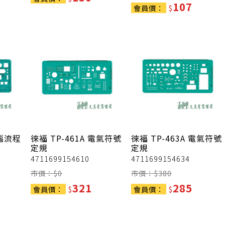
107
會員價：
$
電腦流程
徠福
TP-461A 電氣符號
徠福
TP-463A 電氣符號
定規
定規
4711699154610
4711699154634
市價：$
0
市價：$
380
321
285
會員價：
$
會員價：
$