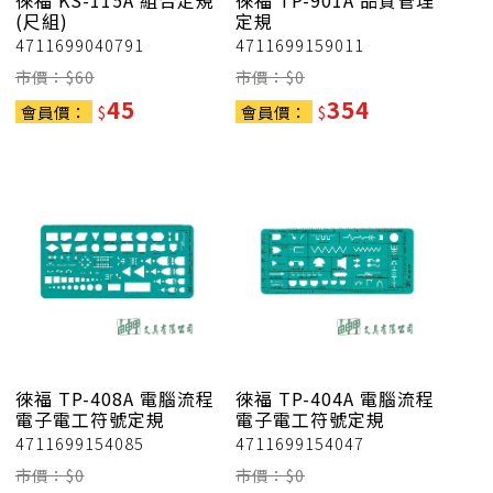
徠福
KS-115A 組合定規
徠福
TP-901A 品質管理
(尺組)
定規
4711699040791
4711699159011
市價：$
60
市價：$
0
45
354
會員價：
$
會員價：
$
徠福
TP-408A 電腦流程
徠福
TP-404A 電腦流程
電子電工符號定規
電子電工符號定規
4711699154085
4711699154047
市價：$
0
市價：$
0