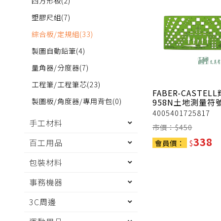
四方形板
(2)
塑膠尺組
(7)
綜合板/定規組
(33)
製圖自動鉛筆
(4)
量角器/分度器
(7)
工程筆/工程筆芯
(23)
FABER-CASTEL
製圖板/角度器/專用背包
(0)
958N土地測量符
4005401725817
手工材料
市價：$
450
338
百工用品
會員價：
$
包裝材料
事務機器
3C周邊