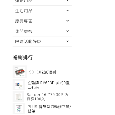
運動用品
生活用品
慶典專區
休閒益智
限時活動好康
暢銷排行
SDI
10號訂書針
立強牌
R8603D 美式D型
三孔夾
Sander
16-779 30孔內
頁袋100入
PLUS
智慧型滾輪修正帶/
替帶