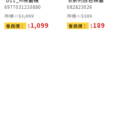
D11_H標籤機
B系列白色標籤
6977031210880
082823026
市價：$
1,099
市價：$
189
1,099
189
會員價：
$
會員價：
$