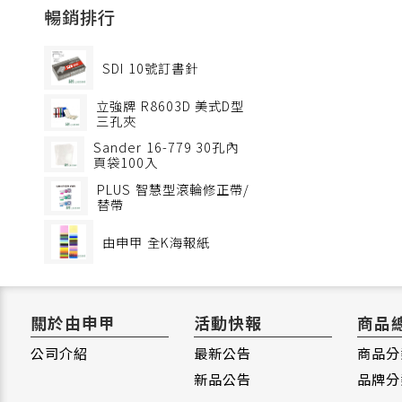
暢銷排行
SDI
10號訂書針
立強牌
R8603D 美式D型
三孔夾
Sander
16-779 30孔內
頁袋100入
PLUS
智慧型滾輪修正帶/
替帶
由申甲
全K海報紙
關於由申甲
活動快報
商品
公司介紹
最新公告
商品分
新品公告
品牌分