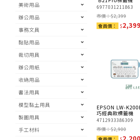
B21Pro標籤機
美術用品
6977031211863
市價：$
2,399
辦公用品
2,39
會員價：
$
事務文具
黏貼用品
裁切用具
辦公用紙
收納用品
書法用具
模型黏土用具
EPSON
LW-K200
巧經典款標籤機
製圖用具
4712933386309
市價：$
2,900
手工材料
2,20
會員價：
$