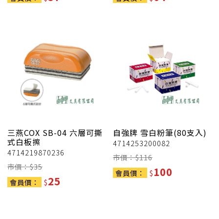
三燕COX
SB-04 六層可撕
自強牌
雪白粉筆(80支入)
式白板擦
4714253200082
4714219870236
市價：$
116
市價：$
35
100
會員價：
$
25
會員價：
$