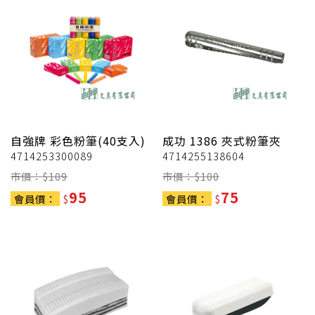
自強牌
彩色粉筆(40支入)
成功
1386 夾式粉筆夾
4714253300089
4714255138604
市價：$
109
市價：$
100
95
75
會員價：
$
會員價：
$