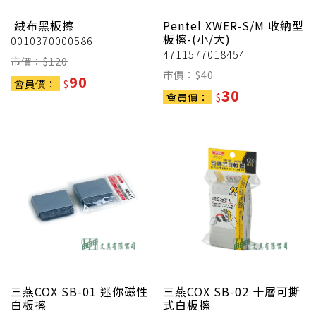
絨布黑板擦
Pentel
XWER-S/M 收納型
板擦-(小/大)
0010370000586
4711577018454
市價：$
120
市價：$
40
90
會員價：
$
30
會員價：
$
三燕COX
SB-01 迷你磁性
三燕COX
SB-02 十層可撕
白板擦
式白板擦