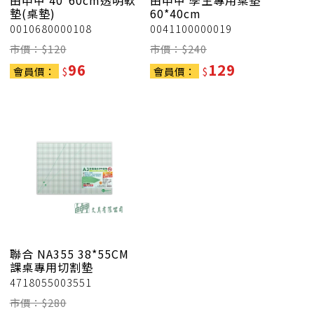
由申甲
40*60cm透明軟
由申甲
學生專用桌墊
墊(桌墊)
60*40cm
0010680000108
0041100000019
市價：$
120
市價：$
240
96
129
會員價：
$
會員價：
$
聯合
NA355 38*55CM
課桌專用切割墊
4718055003551
市價：$
280