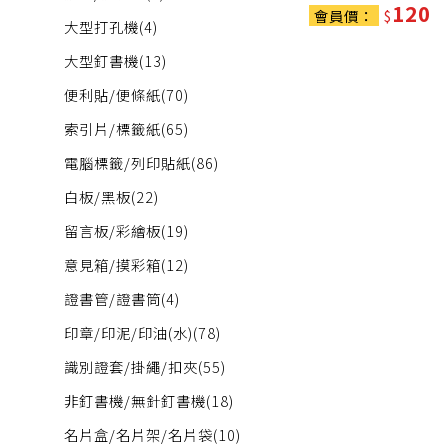
120
會員價：
$
大型打孔機
(4)
大型釘書機
(13)
便利貼/便條紙
(70)
索引片/標籤紙
(65)
電腦標籤/列印貼紙
(86)
白板/黑板
(22)
留言板/彩繪板
(19)
意見箱/摸彩箱
(12)
證書管/證書筒
(4)
印章/印泥/印油(水)
(78)
識別證套/掛繩/扣夾
(55)
非釘書機/無針釘書機
(18)
名片盒/名片架/名片袋
(10)