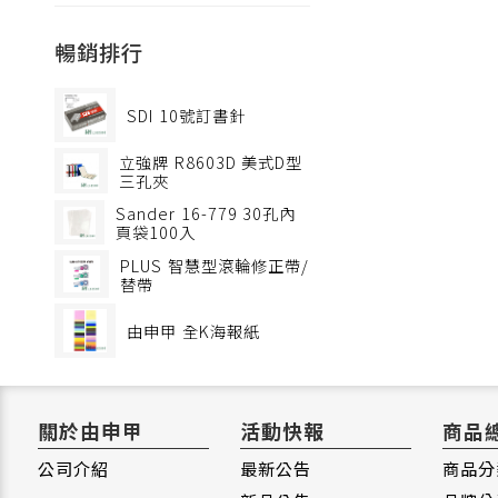
暢銷排行
SDI
10號訂書針
立強牌
R8603D 美式D型
三孔夾
Sander
16-779 30孔內
頁袋100入
PLUS
智慧型滾輪修正帶/
替帶
由申甲
全K海報紙
關於由申甲
活動快報
商品
公司介紹
最新公告
商品分