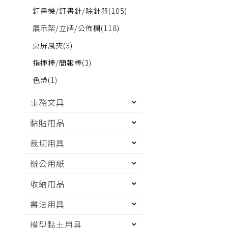
釘書機/釘書針/除針器
(105)
展示架/立牌/公佈欄
(118)
桌屏風夾
(3)
指揮棒/簡報棒
(3)
色帶
(1)
事務文具
黏貼用品
裁切用具
辦公用紙
收納用品
書法用具
模型黏土用具