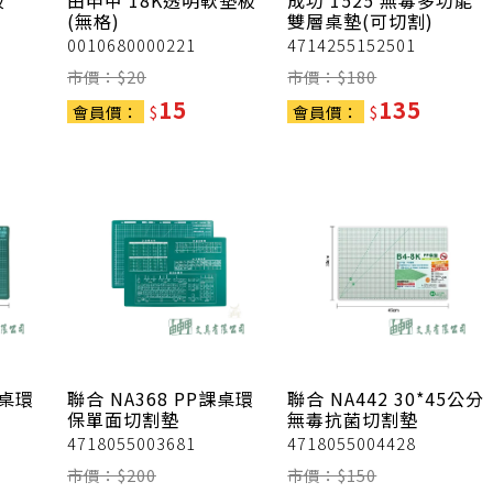
板
由申甲
18K透明軟墊板
成功
1525 無毒多功能
(無格)
雙層桌墊(可切割)
0010680000221
4714255152501
市價：$
20
市價：$
180
15
135
會員價：
$
會員價：
$
課桌環
聯合
NA368 PP課桌環
聯合
NA442 30*45公分
保單面切割墊
無毒抗菌切割墊
4718055003681
4718055004428
市價：$
200
市價：$
150