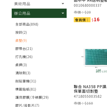
由申甲
A4透明墊
美術用品
0010680000337
市價：$
20
辦公用品
16
會員價：
$
全部商品
(898)
按鈴
(2)
桌墊
(9)
膠帶台
(21)
打孔機
(26)
桌牌
(3)
清除劑
(3)
削鉛筆機
(31)
聯合
NA358 PP
標籤貼紙
(81)
保單面切割墊
4718055003582
護貝膠膜/冷裱膜
(29)
市價：$
160
膠片/投影片
(7)