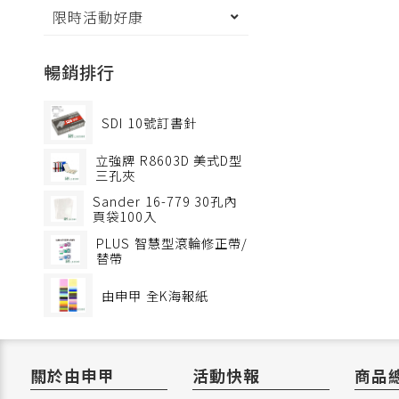
限時活動好康
暢銷排行
SDI
10號訂書針
立強牌
R8603D 美式D型
三孔夾
Sander
16-779 30孔內
頁袋100入
PLUS
智慧型滾輪修正帶/
替帶
由申甲
全K海報紙
關於由申甲
活動快報
商品