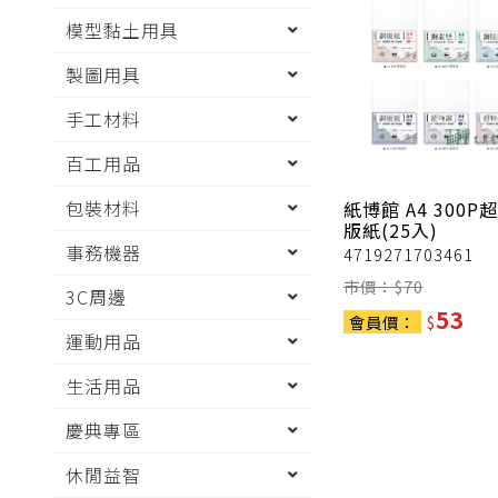
模型黏土用具
製圖用具
手工材料
百工用品
包裝材料
紙博館
A4 300P
版紙(25入)
事務機器
4719271703461
市價：$
70
3C周邊
53
會員價：
$
運動用品
生活用品
慶典專區
休閒益智