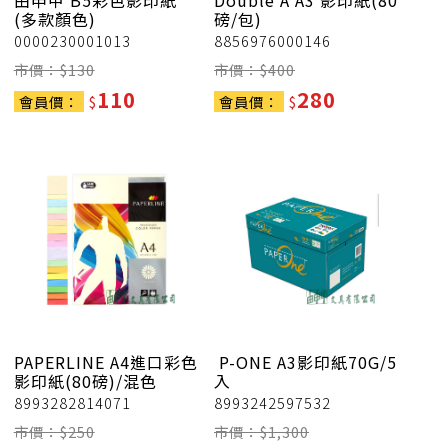
由申甲
B5彩色影印紙
Double A
A3 影印紙(80
(多款顏色)
磅/包)
0000230001013
8856976000146
市價：$
130
市價：$
400
110
280
會員價：
$
會員價：
$
PAPERLINE
A4進口彩色
P-ONE A3影印紙70G/5
影印紙(80磅)/混色
入
8993282814071
8993242597532
市價：$
250
市價：$
1,300