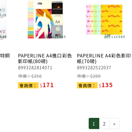
超特銅
PAPERLINE
A4進口彩色
PAPERLINE
A4彩色影印
影印紙(80磅)
紙(70磅)
8993282814071
8993282522037
市價：$
250
市價：$
200
171
135
會員價：
$
會員價：
$
Next
1
2
»