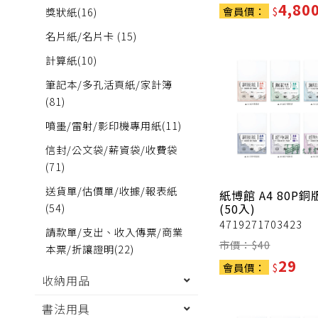
4,80
會員價：
$
獎狀紙
(16)
名片紙/名片卡
(15)
計算紙
(10)
筆記本/多孔活頁紙/家計簿
(81)
噴墨/雷射/影印機專用紙
(11)
信封/公文袋/薪資袋/收費袋
(71)
送貨單/估價單/收據/報表紙
紙博館
A4 80P銅
(54)
(50入)
4719271703423
請款單/支出、收入傳票/商業
市價：$
40
本票/折讓證明
(22)
29
會員價：
$
收納用品
書法用具