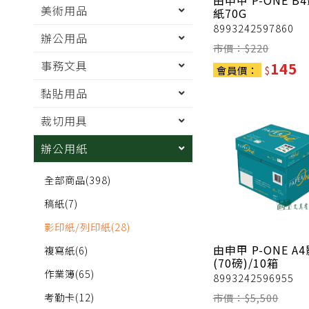
由申甲
P-ONE B
美術用品
紙70G
8993242597860
辦公用品
市價：$
220
事務文具
145
會員價：
$
黏貼用品
裁切用具
辦公用紙
全部商品
(398)
稿紙
(7)
影印紙/列印紙
(28)
由申甲
P-ONE A
複寫紙
(6)
(70磅)/10箱
作業簿
(65)
8993242596955
考勤卡
(12)
市價：$
5,500