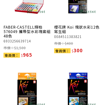
FABER-CASTELL輝柏
櫻花牌
Koi 塊狀水彩12色
576049 攜帶型水彩塊套組
寫生組
48色
0084511383821
6933256639714
市價：$
400
市價：$
1,500
300
會員價：
$
965
會員價：
$