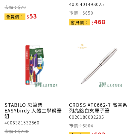
4005401498025
市價：$
70
市價：$
650
53
會員價：
$
468
會員價：
$
STABILO 思筆樂
CROSS
AT0662-7 高雲系
EASYbirdy 人體工學鋼筆
列亮鉻白夾原子筆
組
0020180002205
4006381532860
市價：$
804
市價：$
700