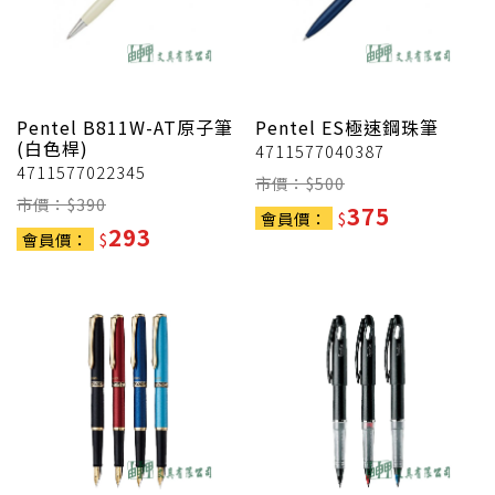
Pentel
B811W-AT原子筆
Pentel
ES極速鋼珠筆
(白色桿)
4711577040387
4711577022345
市價：$
500
市價：$
390
375
會員價：
$
293
會員價：
$