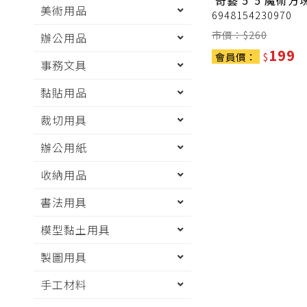
奇藝 5*5 魔術方
美術用品
6948154230970
市價：$
260
辦公用品
199
會員價：
$
事務文具
黏貼用品
裁切用具
辦公用紙
收納用品
書法用具
模型黏土用具
製圖用具
手工材料