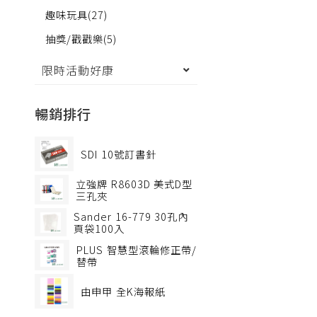
趣味玩具
(27)
抽獎/戳戳樂
(5)
限時活動好康
暢銷排行
SDI
10號訂書針
立強牌
R8603D 美式D型
三孔夾
Sander
16-779 30孔內
頁袋100入
PLUS
智慧型滾輪修正帶/
替帶
由申甲
全K海報紙