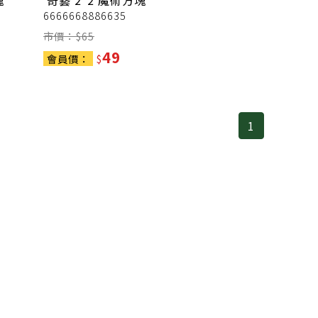
塊
奇藝 2*2 魔術方塊
6666668886635
市價：$
65
49
會員價：
$
1