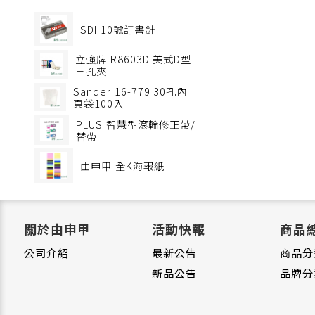
SDI
10號訂書針
立強牌
R8603D 美式D型
三孔夾
Sander
16-779 30孔內
頁袋100入
PLUS
智慧型滾輪修正帶/
替帶
由申甲
全K海報紙
關於由申甲
活動快報
商品
公司介紹
最新公告
商品分
新品公告
品牌分