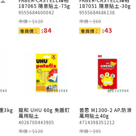
黏土
FABER-CASTELL輝柏
FABER-CASTELL輝柏
187065 隨意貼土-75g
187051 隨意貼土-30g
9555684600042
9555684686138
市價：$
120
市價：$
60
84
43
會員價：
$
會員價：
$
重3kg
龍和
UHU 60g 免圖釘
普思
M1300-2 AP.防滑
萬用貼土
萬用貼土40g
4026700443905
4714398351212
市價：$
120
市價：$
95