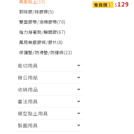
萬能貼土
(10)
129
會員價：
$
卸除膠/除膠擦
(5)
雙面膠帶/泡棉膠帶
(70)
強力接著劑/瞬間膠
(67)
萬用無痕膠條/膠片
(8)
保護墊/防滑墊/防撞條
(22)
裁切用具
辦公用紙
收納用品
書法用具
模型黏土用具
製圖用具