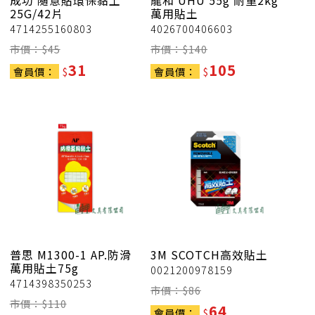
成功
隨意貼環保黏土
龍和
UHU 55g 耐重2kg
25G/42片
萬用貼土
4714255160803
4026700406603
市價：$
45
市價：$
140
31
105
會員價：
$
會員價：
$
普思
M1300-1 AP.防滑
3M
SCOTCH高效貼土
萬用貼土75g
0021200978159
4714398350253
市價：$
86
市價：$
110
64
會員價：
$