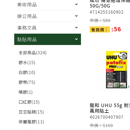
成功
隨意貼環保
美術用品
50G/50G
4714255160902
辦公用品
市價：$
80
事務文具
56
會員價：
$
黏貼用品
全部商品
(324)
膠水
(15)
白膠
(10)
膠帶
(75)
噴膠
(1)
口紅膠
(15)
龍和
UHU 55g 耐
萬用貼土
豆豆貼類
(15)
4026700407907
保麗龍膠
(11)
市價：$
160