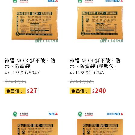
徠福
NO.3 撕不破、防
徠福
NO.3 撕不破、防
水、防震袋
水、防震袋 (量販包)
4711699025347
4711699100242
市價：$
35
市價：$
320
27
240
會員價：
$
會員價：
$