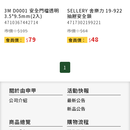
3M
D0001 安全門檔透明
SELLERY 舍樂力
19-922
3.5*9.5mm(2入)
抽屜安全鎖
4710367442714
4717302199221
市價：$
105
市價：$
64
79
48
會員價：
$
會員價：
$
1
關於由申甲
活動快報
公司介紹
最新公告
新品公告
商品總覽
購物流程