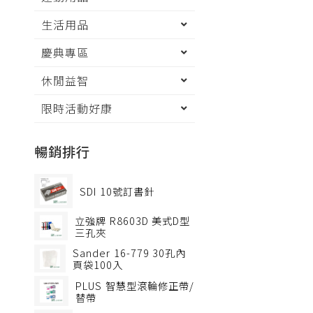
生活用品
慶典專區
休閒益智
限時活動好康
暢銷排行
SDI
10號訂書針
立強牌
R8603D 美式D型
三孔夾
Sander
16-779 30孔內
頁袋100入
PLUS
智慧型滾輪修正帶/
替帶