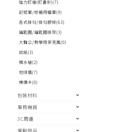
強力釘槍(釘書針)
(7)
記號筆/修補用蠟筆
(9)
各式掛勾/掛勾膠條
(63)
鑰匙圈/鑰匙圈掛架
(3)
大聲公/教學用麥克風
(0)
試紙
(3)
噴水槍
(2)
地球儀
(7)
標價卡
(0)
包裝材料
事務機器
3C周邊
運動用品