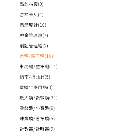
點鈔指套
(0)
游標卡尺
(4)
溫溼度計
(10)
現金管理箱
(7)
鑰匙管理箱
(2)
信秤/電子秤
(10)
事務繩/童軍繩
(14)
指南/指北針
(5)
實驗化學用品
(3)
放大鏡/顯微鏡
(31)
零錢盤/小費盤
(9)
珠寶鏡/看布鏡
(5)
計數器/計時器
(9)