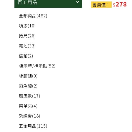
百工用品
278
會員價：
$
全部商品
(482)
噴漆
(10)
捲尺
(26)
電池
(33)
信箱
(2)
標示牌/標示貼
(52)
橡膠鎚
(0)
釣魚線
(2)
魔鬼氈
(17)
菜單夾
(4)
紮線帶
(18)
五金用品
(115)