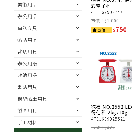
徠福
NO.2747 
美術用品
式電子秤
4711699027471
辦公用品
市價：$
1,000
事務文具
750
會員價：
$
黏貼用品
裁切用具
辦公用紙
收納用品
書法用具
模型黏土用具
徠福
NO.2552 L
製圖用具
得信秤 2kg/10g
4711699025521
手工材料
市價：$
370