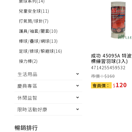
桌球系列
(14)
兒童安全球
(11)
打氣筒/球針
(7)
護具/袖套/腿套
(10)
棒球/壘球/網球
(13)
足球/排球/躲避球
(16)
成功
45095A 特
標練習羽球(3入)
接力棒
(2)
4714255459532
生活用品
市價：$
160
120
慶典專區
會員價：
$
休閒益智
限時活動好康
暢銷排行