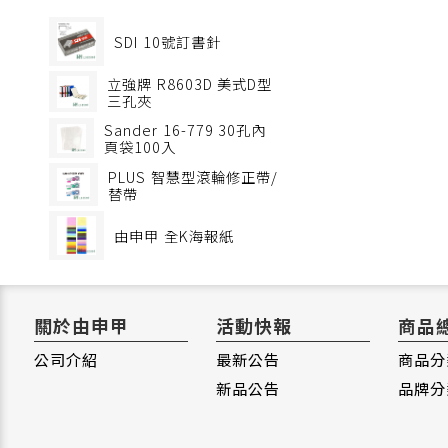
SDI
10號訂書針
立強牌
R8603D 美式D型
三孔夾
Sander
16-779 30孔內
頁袋100入
PLUS
智慧型滾輪修正帶/
替帶
由申甲
全K海報紙
關於由申甲
活動快報
商品
公司介紹
最新公告
商品分
新品公告
品牌分