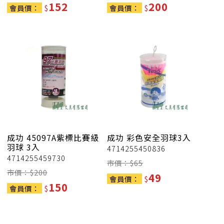
152
200
會員價：
$
會員價：
$
成功
45097A紫標比賽級
成功
彩色安全羽球3入
羽球 3入
4714255450836
4714255459730
市價：$
65
市價：$
200
49
會員價：
$
150
會員價：
$