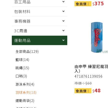
百工用品
375
會員價：
$
包裝材料
事務機器
3C周邊
運動用品
全部商品
(129)
籃球
(14)
由申甲
練習尼龍羽
跳繩
(15)
入）
口哨
(3)
4718761139056
市價：$
60
游泳系列
(4)
48
會員價：
$
羽球系列
(18)
運動背袋
(2)