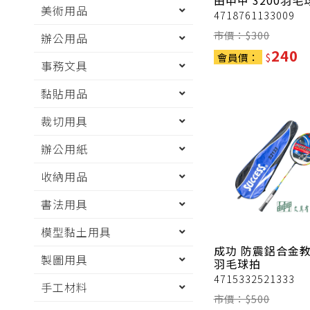
由申甲
3200羽毛
美術用品
4718761133009
市價：$
300
辦公用品
240
會員價：
$
事務文具
黏貼用品
裁切用具
辦公用紙
收納用品
書法用具
模型黏土用具
成功
防震鋁合金
製圖用具
羽毛球拍
4715332521333
手工材料
市價：$
500