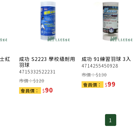
波士紅
成功
S2223 學校級耐用
成功
91練習羽球 3入
羽球
4714255450928
4715332522231
市價：$
130
市價：$
120
99
會員價：
$
90
會員價：
$
1