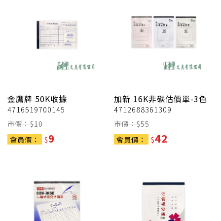
金鷹牌
50K收據
加新
16K非碳估價單-3色
4716519700145
4712688361309
市價：$
10
市價：$
55
9
42
會員價：
$
會員價：
$