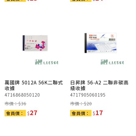
萬國牌
5012A 56K二聯式
日昇牌
56-A2 二聯非碳高
收據
級收據
4716868050120
4717905060195
市價：$
36
市價：$
20
27
17
會員價：
$
會員價：
$