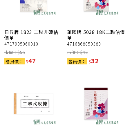
日昇牌
1823 二聯非碳估
萬國牌
5038 18K二聯估價
價單
單
4717905060010
4716868050380
市價：$
55
市價：$
42
47
32
會員價：
$
會員價：
$