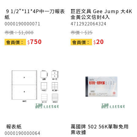
9 1/2"*11*4P中一刀報表
巨匠文具 Gee Jump
大4K
紙
金黃公文信封4入
0000190000071
4712922064324
市價：$
1,000
市價：$
25
750
20
會員價：
$
會員價：
$
報表紙
萬國牌
502 56K單聯免用
票收據
0000190000064