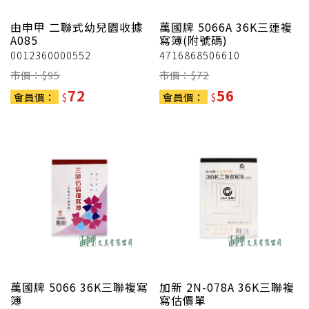
由申甲
二聯式幼兒園收據
萬國牌
5066A 36K三連複
A085
寫簿(附號碼)
0012360000552
4716868506610
市價：$
95
市價：$
72
72
56
會員價：
$
會員價：
$
萬國牌
5066 36K三聯複寫
加新
2N-078A 36K三聯複
簿
寫估價單