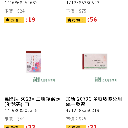
4716868050663
4712688360593
市價：$
24
市價：$
75
19
56
會員價：
$
會員價：
$
萬國牌
5023A 三聯複寫簿
加新
2073C 單聯收據免用
(附號碼)-直
統一發票
4716868502315
4712688360319
市價：$
40
市價：$
25
32
21
會員價：
$
會員價：
$