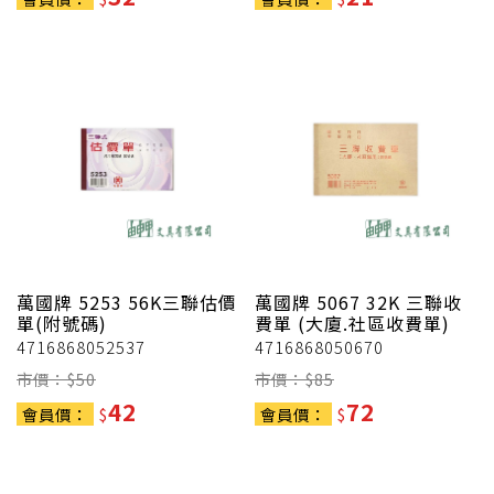
萬國牌
5253 56K三聯估價
萬國牌
5067 32K 三聯收
單(附號碼)
費單 (大廈.社區收費單)
4716868052537
4716868050670
市價：$
50
市價：$
85
42
72
會員價：
$
會員價：
$