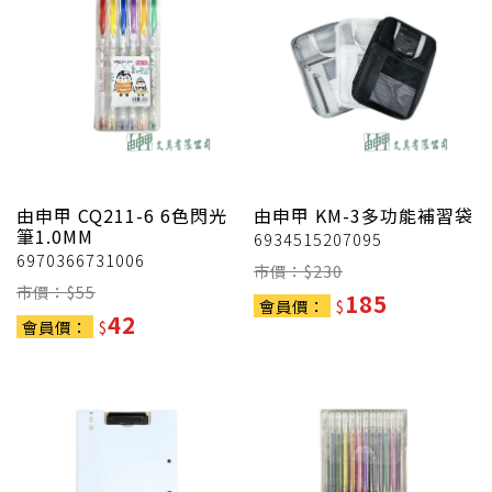
由申甲
CQ211-6 6色閃光
由申甲
KM-3多功能補習袋
筆1.0MM
6934515207095
6970366731006
市價：$
230
市價：$
55
185
會員價：
$
42
會員價：
$