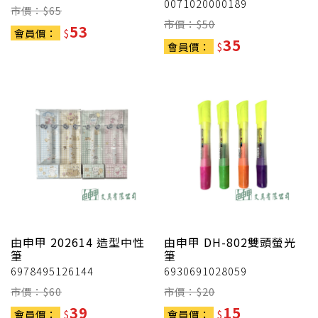
0071020000189
市價：$
65
市價：$
50
53
會員價：
$
35
會員價：
$
由申甲
202614 造型中性
由申甲
DH-802雙頭螢光
筆
筆
6978495126144
6930691028059
市價：$
60
市價：$
20
39
15
會員價：
$
會員價：
$