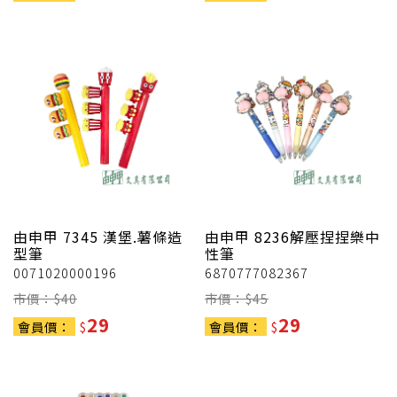
由申甲
7345 漢堡.薯條造
由申甲
8236解壓捏捏樂中
型筆
性筆
0071020000196
6870777082367
市價：$
40
市價：$
45
29
29
會員價：
$
會員價：
$