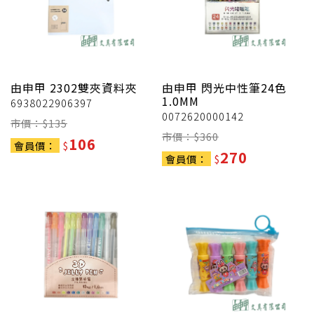
由申甲
2302雙夾資料夾
由申甲
閃光中性筆24色
1.0MM
6938022906397
0072620000142
市價：$
135
市價：$
360
106
會員價：
$
270
會員價：
$