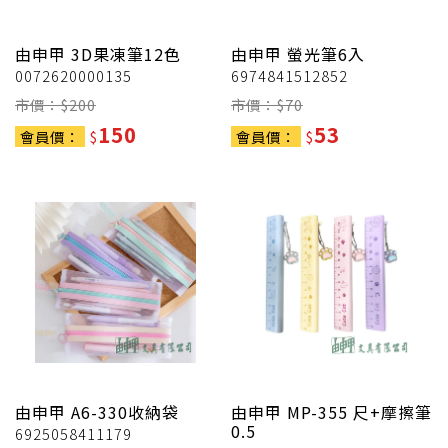
由申甲
3D果凍筆12色
由申甲
螢光筆6入
0072620000135
6974841512852
市價：$
200
市價：$
70
150
53
會員價：
$
會員價：
$
由申甲
A6-330收納袋
由申甲
MP-355 尺+摩擦筆
0.5
6925058411179