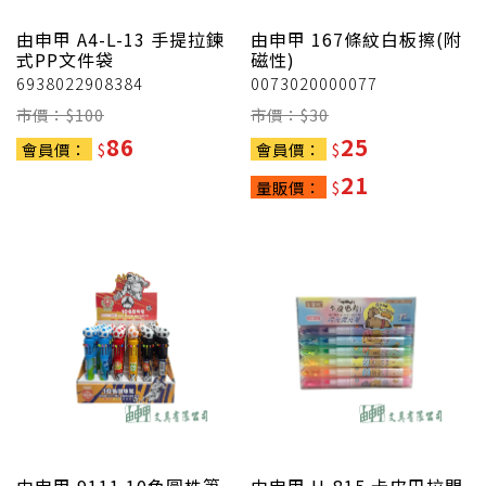
由申甲
A4-L-13 手提拉鍊
由申甲
167條紋白板擦(附
式PP文件袋
磁性)
6938022908384
0073020000077
市價：$
100
市價：$
30
86
25
會員價：
$
會員價：
$
21
量販價：
$