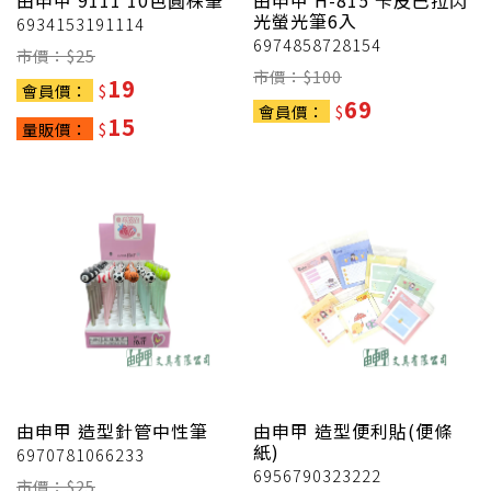
由申甲
9111 10色圓株筆
由申甲
H-815 卡皮巴拉閃
光螢光筆6入
6934153191114
6974858728154
市價：$
25
市價：$
100
19
會員價：
$
69
會員價：
$
15
量販價：
$
由申甲
造型針管中性筆
由申甲
造型便利貼(便條
紙)
6970781066233
6956790323222
市價：$
25