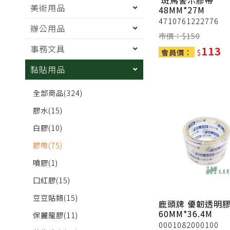
斑馬警示膠帶
美術用品
48MM*27M
4710761222776
辦公用品
市價：$
150
事務文具
113
會員價：
$
黏貼用品
全部商品
(324)
膠水
(15)
白膠
(10)
膠帶
(75)
噴膠
(1)
口紅膠
(15)
豆豆貼類
(15)
鹿頭牌
優韌透明
60MM*36.4M
保麗龍膠
(11)
0001082000100