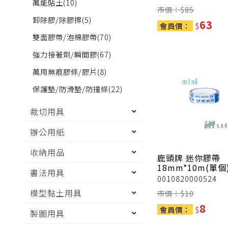
萬能貼土
(10)
市價：$
85
卸除膠/除膠擦
(5)
63
會員價：
$
雙面膠帶/泡棉膠帶
(70)
強力接著劑/瞬間膠
(67)
萬用無痕膠條/膠片
(8)
保護墊/防滑墊/防撞條
(22)
裁切用具
辦公用紙
收納用品
鹿頭牌
迷你膠帶
18mm*10m(單個
書法用具
0010820000524
模型黏土用具
市價：$
10
8
會員價：
$
製圖用具