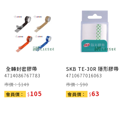
全轉封密膠帶
SKB
TE-30R 隱形膠帶
4714086767783
4710677016063
市價：$
149
市價：$
90
105
63
會員價：
$
會員價：
$
xt