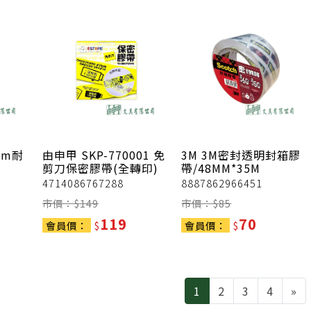
3m耐
由申甲
SKP-770001 免
3M
3M密封透明封箱膠
剪刀保密膠帶(全轉印)
帶/48MM*35M
4714086767288
8887862966451
市價：$
149
市價：$
85
119
70
會員價：
$
會員價：
$
Ne
1
2
3
4
»