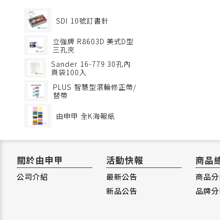
SDI
10號訂書針
立強牌
R8603D 美式D型
三孔夾
Sander
16-779 30孔內
頁袋100入
PLUS
智慧型滾輪修正帶/
替帶
由申甲
全K海報紙
關於由申甲
活動快報
商品
公司介紹
最新公告
商品分
新品公告
品牌分