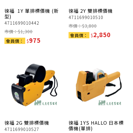
徠福
1Y 單排標價機 (新
徠福
2Y 雙排標價機
型)
4711699010510
4711699010442
市價：$
3,800
市價：$
1,300
2,850
會員價：
$
975
會員價：
$
徠福
2G 雙排標價機
徠福
1YS HALLO 日本標
價機(單排)
4711699010527