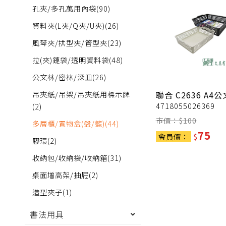
孔夾/多孔萬用內袋
(90)
資料夾(L夾/Q夾/U夾)
(26)
風琴夾/拱型夾/管型夾
(23)
拉(夾)鏈袋/透明資料袋
(48)
公文林/密林/深皿
(26)
吊夾紙/吊架/吊夾紙用標示牌
聯合
C2636 A4
4718055026369
(2)
市價：$
100
多層櫃/置物盒(盤/籃)
(44)
75
會員價：
$
膠環
(2)
收納包/收納袋/收納箱
(31)
桌面增高架/抽屜
(2)
造型夾子
(1)
書法用具