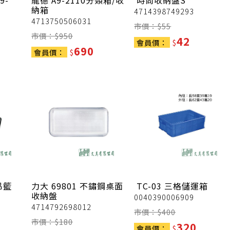
9-
龍德
A9-2110分類箱/收
時尚收納盤S
納箱
4714398749293
4713750506031
市價：$
55
市價：$
950
42
會員價：
$
690
會員價：
$
吊籃
力大
69801 不鏽鋼桌面
TC-03 三格儲運箱
收納盤
0040390006909
4714792698012
市價：$
400
市價：$
180
320
會員價：
$