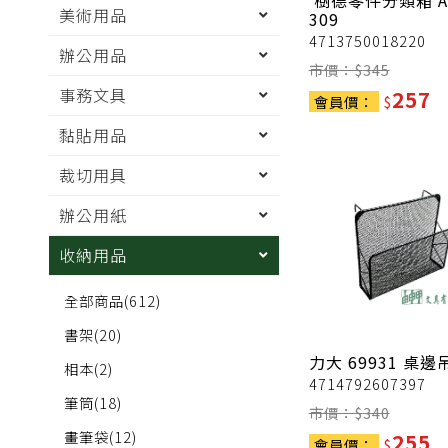
樹德零件分類箱 A
美術用品
309
4713750018220
辦公用品
市價：$
345
事務文具
257
會員價：
$
黏貼用品
裁切用具
辦公用紙
收納用品
全部商品
(612)
書架
(20)
力大
69931 桌邊
相本
(2)
4714792607397
筆筒
(18)
市價：$
340
畫筆袋
(12)
255
會員價：
$