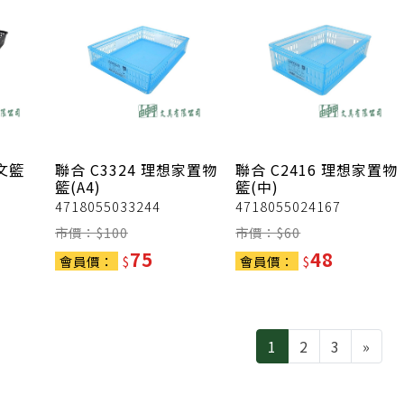
公文籃
聯合
C3324 理想家置物
聯合
C2416 理想家置物
籃(A4)
籃(中)
4718055033244
4718055024167
市價：$
100
市價：$
60
75
48
會員價：
$
會員價：
$
Nex
1
2
3
»