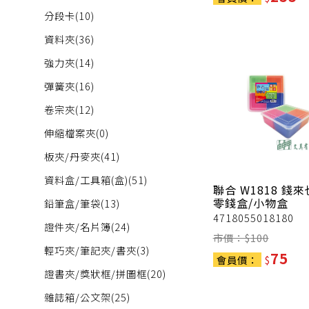
分段卡
(10)
資料夾
(36)
強力夾
(14)
彈簧夾
(16)
卷宗夾
(12)
伸縮檔案夾
(0)
板夾/丹麥夾
(41)
資料盒/工具箱(盒)
(51)
聯合
W1818 錢
零錢盒/小物盒
鉛筆盒/筆袋
(13)
4718055018180
證件夾/名片簿
(24)
市價：$
100
輕巧夾/筆記夾/書夾
(3)
75
會員價：
$
證書夾/獎狀框/拼圖框
(20)
雜誌箱/公文架
(25)