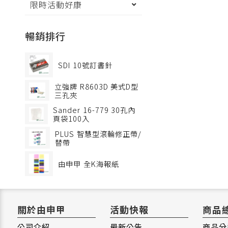
限時活動好康
暢銷排行
SDI
10號訂書針
立強牌
R8603D 美式D型
三孔夾
Sander
16-779 30孔內
頁袋100入
PLUS
智慧型滾輪修正帶/
替帶
由申甲
全K海報紙
關於由申甲
活動快報
商品
公司介紹
最新公告
商品分