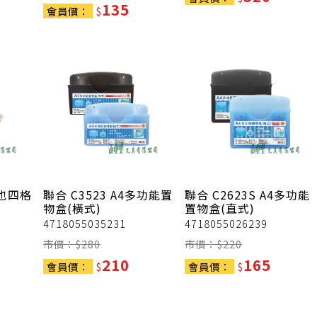
135
會員價：
$
來也四格
聯合
C3523 A4多功能置
聯合
C2623S A4多功能
物盒(橫式)
置物盒(直式)
4718055035231
4718055026239
市價：$
280
市價：$
220
210
165
會員價：
$
會員價：
$