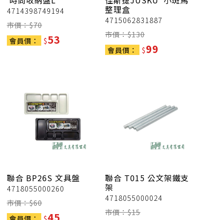
時尚收納盤L
佳斯捷JUSKU
小斑馬
整理盒
4714398749194
4715062831887
市價：$
70
市價：$
130
53
會員價：
$
99
會員價：
$
聯合
BP26S 文具盤
聯合
T015 公文架鐵支
架
4718055000260
4718055000024
市價：$
60
市價：$
15
45
會員價：
$