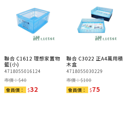
聯合
C1612 理想家置物
聯合
C3022 正A4萬用積
籃(小)
木盒
4718055016124
4718055030229
市價：$
40
市價：$
100
32
75
會員價：
$
會員價：
$
t