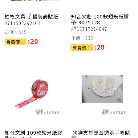
柏格文具
手帳裝飾貼紙
知音文創
100款短米紙膠
帶-9075128
4711502392161
4711717214647
市價：$
25
市價：$
35
20
會員價：
$
28
會員價：
$
知音文創
100款短米紙膠
狗狗夾星燙金透明手帳貼