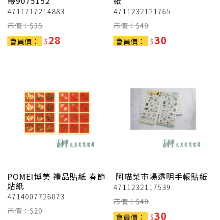
帶9075152
紙
4711717214883
4711232121765
市價：$
35
市價：$
40
28
30
會員價：
$
會員價：
$
POMEI博美
禮品貼紙 春節
阿喵菜市場透明手帳貼紙
貼紙
4711232117539
4714007726073
市價：$
40
市價：$
20
30
會員價：
$