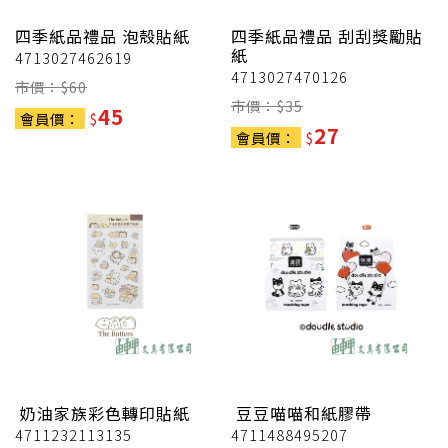
四季紙品禮品
泡殼貼紙
四季紙品禮品
刮刮獎勵貼
紙
4713027462619
4713027470126
市價：$
60
市價：$
35
45
會員價：
$
27
會員價：
$
奶油家族彩色轉印貼紙
豆豆喵喵和紙膠帶
4711232113135
4711488495207