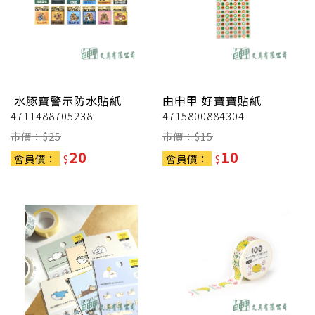
水豚寶警示防水貼紙
由申甲
好寶寶貼紙
4711488705238
4715800884304
市價：$
25
市價：$
15
20
10
會員價：
$
會員價：
$