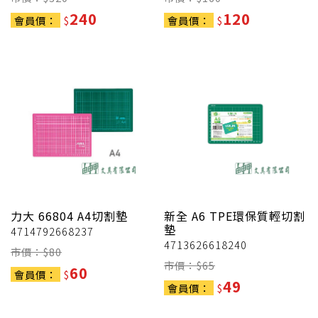
240
120
會員價：
$
會員價：
$
力大
66804 A4切割墊
新全
A6 TPE環保質輕切割
墊
4714792668237
4713626618240
市價：$
80
市價：$
65
60
會員價：
$
49
會員價：
$