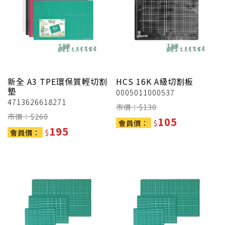
新全
A3 TPE環保質輕切割
HCS
16K A級切割板
墊
0005011000537
4713626618271
市價：$
130
市價：$
260
105
會員價：
$
195
會員價：
$