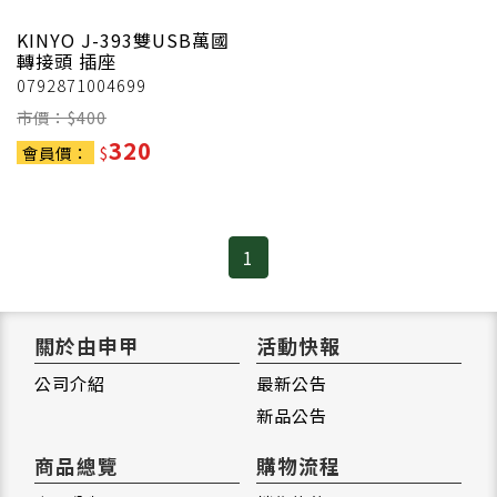
KINYO
J-393雙USB萬國
轉接頭 插座
0792871004699
市價：$
400
320
會員價：
$
1
關於由申甲
活動快報
公司介紹
最新公告
新品公告
商品總覽
購物流程