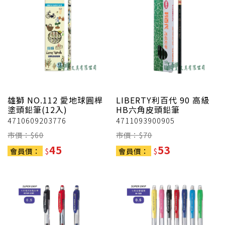
雄獅
NO.112 愛地球圓桿
LIBERTY利百代
90 高級
塗頭鉛筆(12入)
HB六角皮頭鉛筆
4710609203776
4711093900905
市價：$
60
市價：$
70
45
53
會員價：
$
會員價：
$