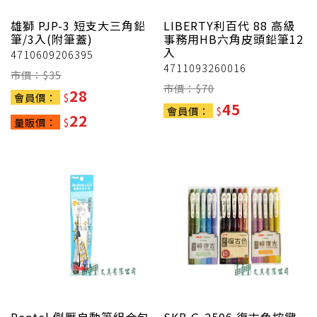
雄獅
PJP-3 短支大三角鉛
LIBERTY利百代
88 高級
筆/3入(附筆蓋)
事務用HB六角皮頭鉛筆12
入
4710609206395
4711093260016
市價：$
35
市價：$
70
28
會員價：
$
45
會員價：
$
22
量販價：
$