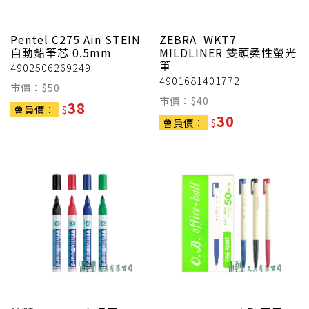
Pentel
C275 Ain STEIN
ZEBRA
WKT7
自動鉛筆芯 0.5mm
MILDLINER 雙頭柔性螢光
筆
4902506269249
4901681401772
市價：$
50
市價：$
40
38
會員價：
$
30
會員價：
$