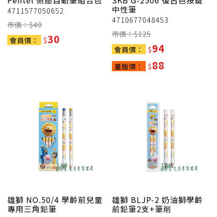
Pentel
側壓自動筆組合包
SKB
G-2506 復古色按鍵
中性筆
4711577050652
4710677048453
市價：$
40
市價：$
125
30
會員價：
$
94
會員價：
$
88
量販價：
$
雄獅
NO.50/4 學齡前兒童
雄獅
BLJP-2 奶油獅學齡
專用三角鉛筆
前鉛筆2支+筆削