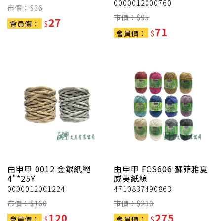
0000012000760
市價：$
36
市價：$
95
27
會員價：
$
71
會員價：
$
由申甲
0012 金銀紙繩
由申甲
FCS606 蘇菲雅夏
4"*25Y
威夷紙線
0000012001224
4710837490863
市價：$
160
市價：$
230
120
275
會員價：
$
會員價：
$