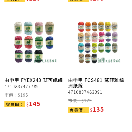
由申甲
FYEX243 艾可紙線
由申甲
FCS481 蘇菲雅綠
洲紙線
4710837477789
4710837483391
市價：$
195
市價：$
175
145
會員價：
$
135
會員價：
$