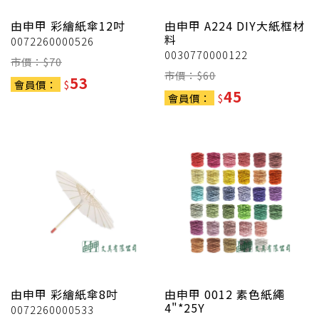
由申甲
彩繪紙傘12吋
由申甲
A224 DIY大紙框材
料
0072260000526
0030770000122
市價：$
70
市價：$
60
53
會員價：
$
45
會員價：
$
由申甲
彩繪紙傘8吋
由申甲
0012 素色紙繩
4"*25Y
0072260000533