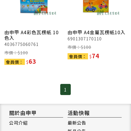
由申甲
A4彩色瓦楞紙 10
由申甲
A4金屬瓦楞紙10入
色入
6901307170110
4036775060761
市價：$
100
市價：$
100
74
會員價：
$
63
會員價：
$
1
關於由申甲
活動快報
公司介紹
最新公告