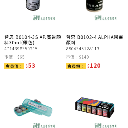
普思
B0104-3S AP.廣告顏
普思
B0102-4 ALPHA國畫
料30ml(銀色)
顏料
4714398350215
8804345128113
市價：$
65
市價：$
140
53
120
會員價：
$
會員價：
$