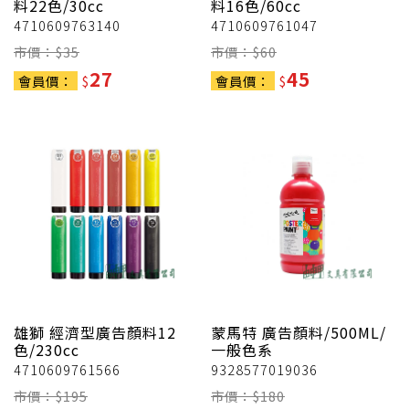
料22色/30cc
料16色/60cc
4710609763140
4710609761047
市價：$
35
市價：$
60
27
45
會員價：
$
會員價：
$
雄獅
經濟型廣告顏料12
蒙馬特
廣告顏料/500ML/
色/230cc
一般色系
4710609761566
9328577019036
市價：$
195
市價：$
180