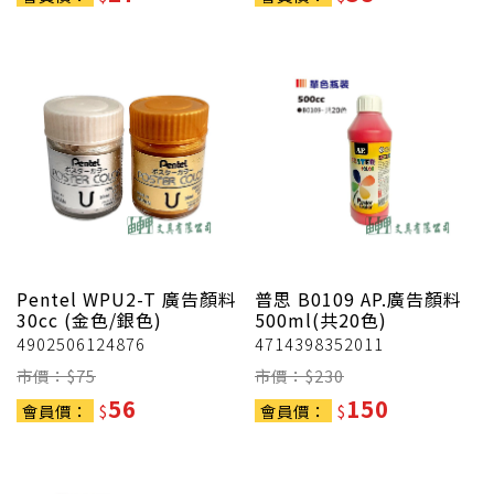
Pentel
WPU2-T 廣告顏料
普思
B0109 AP.廣告顏料
30cc (金色/銀色)
500ml(共20色)
4902506124876
4714398352011
市價：$
75
市價：$
230
56
150
會員價：
$
會員價：
$