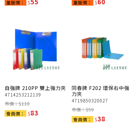
55
60
量販價：
$
量販價：
$
自強牌
210PP 雙上強力夾
同春牌
F202 環保右中強
力夾
4714253212139
4719850320027
市價：$
110
市價：$
50
83
會員價：
$
38
會員價：
$