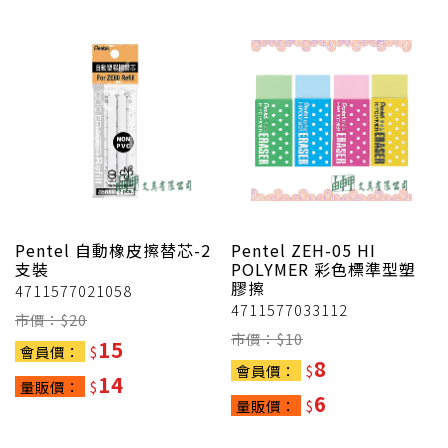
Pentel
自動橡皮擦替芯-2
Pentel
ZEH-05 HI
支裝
POLYMER 彩色標準型塑
膠擦
4711577021058
4711577033112
市價：$
20
市價：$
10
15
會員價：
$
8
會員價：
$
14
量販價：
$
6
量販價：
$