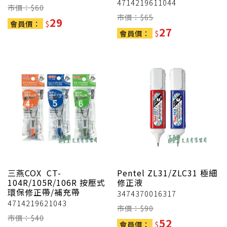
4714219611044
市價：$
60
市價：$
65
29
會員價：
$
27
會員價：
$
三燕COX
CT-
Pentel
ZL31/ZLC31 極細
104R/105R/106R 按壓式
修正液
環保修正帶/補充帶
3474370016317
4714219621043
市價：$
90
市價：$
40
52
會員價：
$