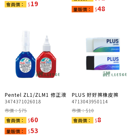
19
會員價：
$
48
量販價：
$
Pentel
ZL1/ZLM1 修正液
PLUS
好好擦橡皮擦
3474371026018
4713043950114
市價：$
75
市價：$
10
60
8
會員價：
$
會員價：
$
53
量販價：
$