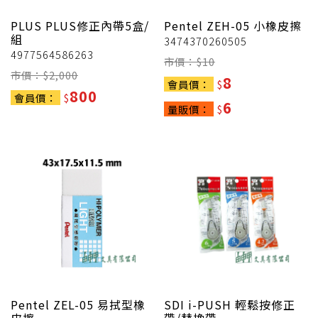
PLUS
PLUS修正內帶5盒/
Pentel
ZEH-05 小橡皮擦
組
3474370260505
4977564586263
市價：$
10
市價：$
2,000
8
會員價：
$
800
會員價：
$
6
量販價：
$
Pentel
ZEL-05 易拭型橡
SDI
i-PUSH 輕鬆按修正