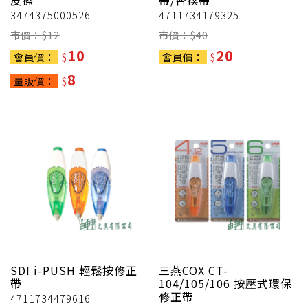
皮擦
帶/替換帶
3474375000526
4711734179325
市價：$
12
市價：$
40
10
20
會員價：
$
會員價：
$
8
量販價：
$
SDI
i-PUSH 輕鬆按修正
三燕COX
CT-
帶
104/105/106 按壓式環保
修正帶
4711734479616