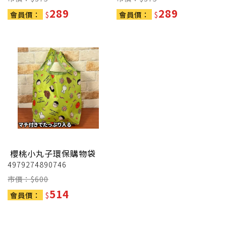
289
289
會員價：
$
會員價：
$
櫻桃小丸子環保購物袋
4979274890746
市價：$
600
514
會員價：
$